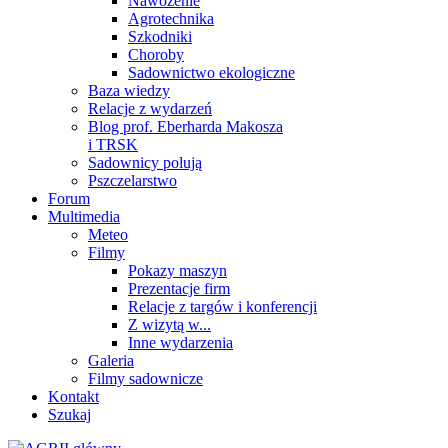
Nawożenie
Agrotechnika
Szkodniki
Choroby
Sadownictwo ekologiczne
Baza wiedzy
Relacje z wydarzeń
Blog prof. Eberharda Makosza
i TRSK
Sadownicy polują
Pszczelarstwo
Forum
Multimedia
Meteo
Filmy
Pokazy maszyn
Prezentacje firm
Relacje z targów i konferencji
Z wizytą w...
Inne wydarzenia
Galeria
Filmy sadownicze
Kontakt
Szukaj