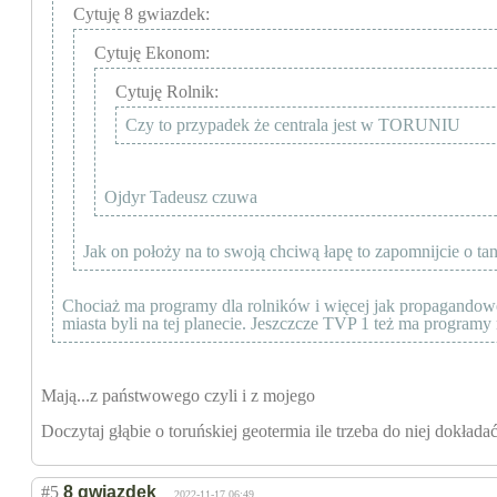
Cytuję 8 gwiazdek:
Cytuję Ekonom:
Cytuję Rolnik:
Czy to przypadek że centrala jest w TORUNIU
Ojdyr Tadeusz czuwa
Jak on położy na to swoją chciwą łapę to zapomnijcie o t
Chociaż ma programy dla rolników i więcej jak propagandowe dzi
miasta byli na tej planecie. Jeszczcze TVP 1 też ma programy 
Mają...z państwowego czyli i z mojego
Doczytaj głąbie o toruńskiej geotermia ile trzeba do niej dokłada
#5
8 gwiazdek
2022-11-17 06:49