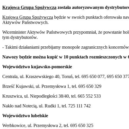
Krajowa Grupa Spożywcza
została autoryzowanym dystrybut
Krajowa Grupa Spożywcza
będzie w swoich punktach oferowała naw
Aktywów Państwowych.
Wiceminister Aktywów Państwowych przypomniał, że powstanie hold
tym dystrybutorów.
- Takimi działaniami przebijamy monopole zagranicznych koncernów,
Nawozy będzie można kupić w 10 punktach rozmieszczonych w 6 
Województwo kujawsko-pomorskie
Centrala, ul. Kraszewskiego 40, Toruń, tel. 695 650 077, 695 650 3
Brześć Kujawski, ul. Przemysłowa 1, tel. 695 650 329
Kruszwica, ul. Niepodległości 38/40, tel. 665 552 533
Nakło nad Notecią, ul. Rudki 1, tel. 725 111 742
Województwo lubelskie
Werbkowice, ul. Przemysłowa 2, tel. 695 650 325