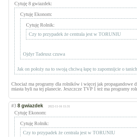
Cytuję 8 gwiazdek:
Cytuję Ekonom:
Cytuję Rolnik:
Czy to przypadek że centrala jest w TORUNIU
Ojdyr Tadeusz czuwa
Jak on położy na to swoją chciwą łapę to zapomnijcie o tani
Chociaż ma programy dla rolników i więcej jak propagandowe dziesi
miasta byli na tej planecie. Jeszczcze TVP 1 też ma programy rol
#3
8 gwiazdek
2022-11-16 15:31
Cytuję Ekonom:
Cytuję Rolnik:
Czy to przypadek że centrala jest w TORUNIU