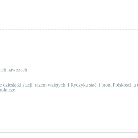
anich nawozach
esiątki stacji, razem wziętych. I Rydzyka stać, i broni Polskości, a to
rolnicze
ć