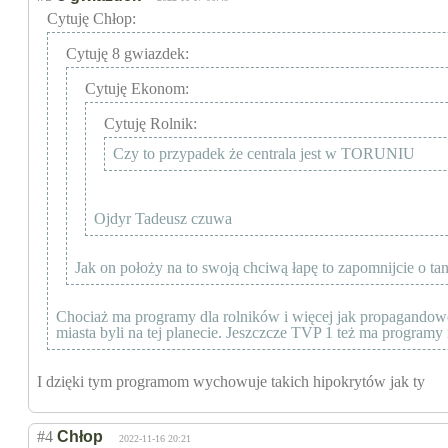
Cytuję Chłop:
Cytuję 8 gwiazdek:
Cytuję Ekonom:
Cytuję Rolnik:
Czy to przypadek że centrala jest w TORUNIU
Ojdyr Tadeusz czuwa
Jak on położy na to swoją chciwą łapę to zapomnijcie o t
Chociaż ma programy dla rolników i więcej jak propagandowe dzi
miasta byli na tej planecie. Jeszczcze TVP 1 też ma programy 
I dzięki tym programom wychowuje takich hipokrytów jak ty
#4
Chłop
2022-11-16 20:21