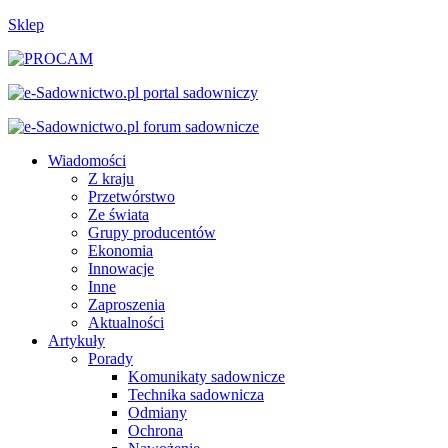
Sklep
Wiadomości
Z kraju
Przetwórstwo
Ze świata
Grupy producentów
Ekonomia
Innowacje
Inne
Zaproszenia
Aktualności
Artykuły
Porady
Komunikaty sadownicze
Technika sadownicza
Odmiany
Ochrona