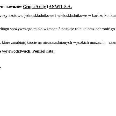
orem nawozów
Grupa Azoty
i
ANWIL S.A.
ozy azotowe, jednoskładnikowe i wieloskładnikowe w bardzo konkur
ingu spożywczego miało wzmocnić pozycje rolnika oraz ochronić go 
 które zarabiają krocie na nieuzasadnionych wysokich marżach. – zazn
województwach. Poniżej lista:
77