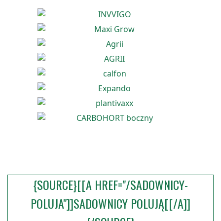
{SOURCE}[[A HREF="/SADOWNICY-
POLUJA"]]SADOWNICY POLUJĄ[[/A]]