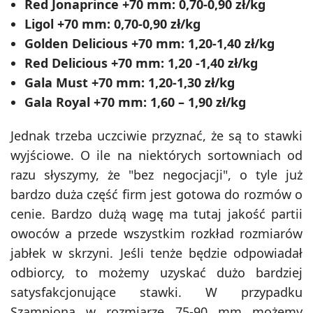
Red Jonaprince +70 mm: 0,70-0,90 zł/kg
Ligol +70 mm: 0,70-0,90 zł/kg
Golden Delicious +70 mm: 1,20-1,40 zł/kg
Red Delicious +70 mm: 1,20 -1,40 zł/kg
Gala Must +70 mm: 1,20-1,30 zł/kg
Gala Royal +70 mm: 1,60 – 1,90 zł/kg
Jednak trzeba uczciwie przyznać, że są to stawki
wyjściowe. O ile na niektórych sortowniach od
razu słyszymy, że "bez negocjacji", o tyle już
bardzo duża część firm jest gotowa do rozmów o
cenie. Bardzo dużą wagę ma tutaj jakość partii
owoców a przede wszystkim rozkład rozmiarów
jabłek w skrzyni. Jeśli tenże będzie odpowiadał
odbiorcy, to możemy uzyskać dużo bardziej
satysfakcjonujące stawki. W przypadku
Szampiona w rozmiarze 75-90 mm możemy