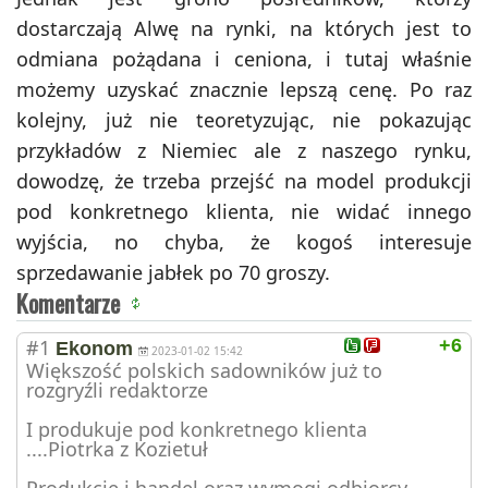
dostarczają Alwę na rynki, na których jest to
odmiana pożądana i ceniona, i tutaj właśnie
możemy uzyskać znacznie lepszą cenę. Po raz
kolejny, już nie teoretyzując, nie pokazując
przykładów z Niemiec ale z naszego rynku,
dowodzę, że trzeba przejść na model produkcji
pod konkretnego klienta, nie widać innego
wyjścia, no chyba, że kogoś interesuje
sprzedawanie jabłek po 70 groszy.
Komentarze
#1
+6
Ekonom
2023-01-02 15:42
Większość polskich sadowników już to
rozgryźli redaktorze
I produkuje pod konkretnego klienta
....Piotrka z Kozietuł
Produkcję i handel oraz wymogi odbiorcy