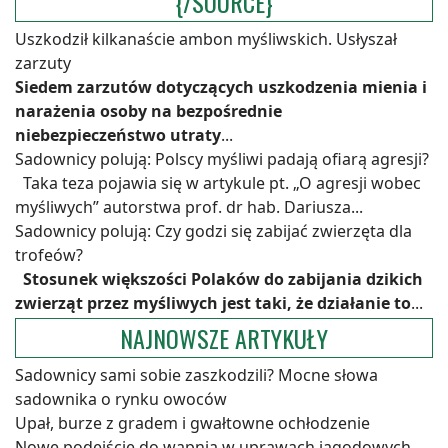
{/SOURCE}
Uszkodził kilkanaście ambon myśliwskich. Usłyszał
zarzuty
Siedem zarzutów dotyczących uszkodzenia mienia i
narażenia osoby na bezpośrednie
niebezpieczeństwo utraty
...
Sadownicy polują: Polscy myśliwi padają ofiarą agresji?
Taka teza pojawia się w artykule pt. „O agresji wobec
myśliwych” autorstwa prof. dr hab. Dariusza...
Sadownicy polują: Czy godzi się zabijać zwierzęta dla
trofeów?
Stosunek większości Polaków do zabijania dzikich
zwierząt przez myśliwych jest taki, że działanie to
...
NAJNOWSZE ARTYKUŁY
Sadownicy sami sobie zaszkodzili? Mocne słowa
sadownika o rynku owoców
Upał, burze z gradem i gwałtowne ochłodzenie
Nowe podejście do wapnia w uprawach jagodowych.