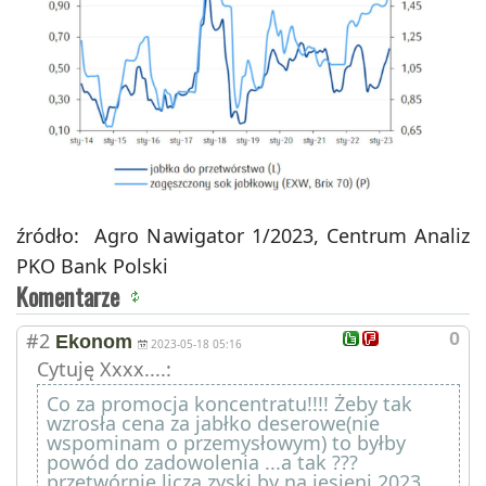
źródło: Agro Nawigator 1/2023, Centrum Analiz
PKO Bank Polski
Komentarze
#2
0
Ekonom
2023-05-18 05:16
Cytuję Xxxx....:
Co za promocja koncentratu!!!! Żeby tak
wzrosła cena za jabłko deserowe(nie
wspominam o przemysłowym) to byłby
powód do zadowolenia ...a tak ???
przetwórnie liczą zyski by na jesieni 2023