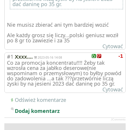
dać daninę po 35 gr.
Nie musisz zbierać ani tym bardziej wozić
Ale każdy grosz się liczy...polski geniusz woził
po 8 gr to zawiezie i za 35
Cytować
#1
-1
Xxxx....
2023-05-16 14:08
Co za promocja koncentratu!!!! Żeby tak
wzrosła cena za jabłko deserowe(nie
wspominam o przemysłowym) to byłby powód
do zadowolenia ...a tak ???przetwórnie liczą
zyski by na jesieni 2023 dać daninę po 35 gr.
Cytować
Odśwież komentarze
Dodaj komentarz
JComments