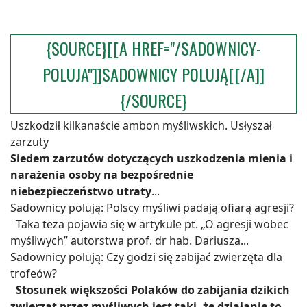
{SOURCE}[[A HREF="/SADOWNICY-
POLUJA"]]SADOWNICY POLUJĄ[[/A]]
{/SOURCE}
Uszkodził kilkanaście ambon myśliwskich. Usłyszał
zarzuty
Siedem zarzutów dotyczących uszkodzenia mienia i
narażenia osoby na bezpośrednie
niebezpieczeństwo utraty
...
Sadownicy polują: Polscy myśliwi padają ofiarą agresji?
Taka teza pojawia się w artykule pt. „O agresji wobec
myśliwych” autorstwa prof. dr hab. Dariusza...
Sadownicy polują: Czy godzi się zabijać zwierzęta dla
trofeów?
Stosunek większości Polaków do zabijania dzikich
zwierząt przez myśliwych jest taki, że działanie to
...