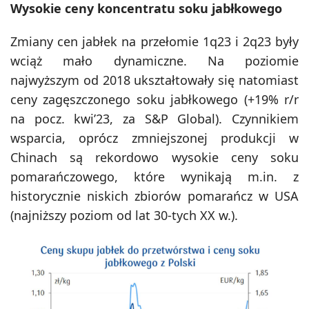
Wysokie ceny koncentratu soku jabłkowego
Zmiany cen jabłek na przełomie 1q23 i 2q23 były
wciąż mało dynamiczne. Na poziomie
najwyższym od 2018 ukształtowały się natomiast
ceny zagęszczonego soku jabłkowego (+19% r/r
na pocz. kwi’23, za S&P Global). Czynnikiem
wsparcia, oprócz zmniejszonej produkcji w
Chinach są rekordowo wysokie ceny soku
pomarańczowego, które wynikają m.in. z
historycznie niskich zbiorów pomarańcz w USA
(najniższy poziom od lat 30-tych XX w.).