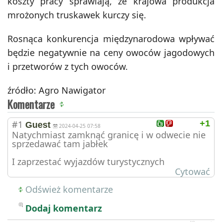
koszty pracy sprawiają, że krajowa produkcja
mrożonych truskawek kurczy się.
Rosnąca konkurencja międzynarodowa wpływać
będzie negatywnie na ceny owoców jagodowych
i przetworów z tych owoców.
źródło: Agro Nawigator
Komentarze
#1
+1
Guest
2024-04-25 07:58
Natychmiast zamknąć granicę i w odwecie nie
sprzedawać tam jabłek
I zaprzestać wyjazdów turystycznych
Cytować
Odśwież komentarze
Dodaj komentarz