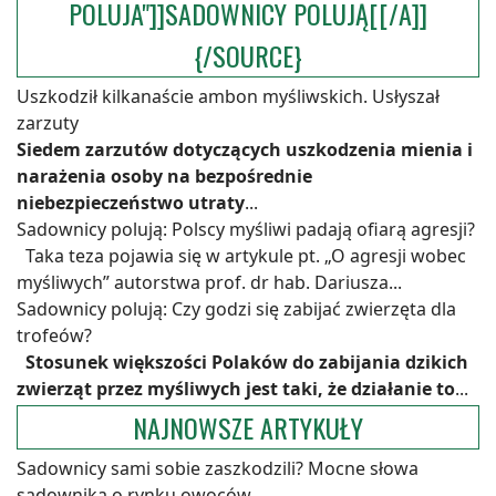
POLUJA"]]SADOWNICY POLUJĄ[[/A]]
{/SOURCE}
Uszkodził kilkanaście ambon myśliwskich. Usłyszał
zarzuty
Siedem zarzutów dotyczących uszkodzenia mienia i
narażenia osoby na bezpośrednie
niebezpieczeństwo utraty
...
Sadownicy polują: Polscy myśliwi padają ofiarą agresji?
Taka teza pojawia się w artykule pt. „O agresji wobec
myśliwych” autorstwa prof. dr hab. Dariusza...
Sadownicy polują: Czy godzi się zabijać zwierzęta dla
trofeów?
Stosunek większości Polaków do zabijania dzikich
zwierząt przez myśliwych jest taki, że działanie to
...
NAJNOWSZE ARTYKUŁY
Sadownicy sami sobie zaszkodzili? Mocne słowa
sadownika o rynku owoców