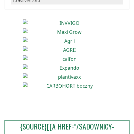
10 marzec 2010
{SOURCE}[[A HREF="/SADOWNICY-