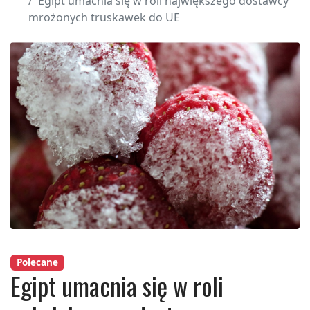
Egipt umacnia się w roli największego dostawcy
mrożonych truskawek do UE
Polecane
Egipt umacnia się w roli