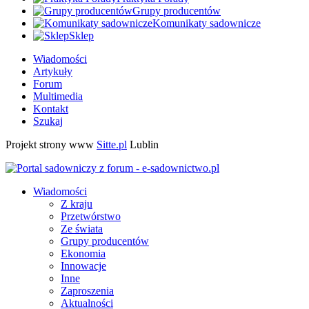
Grupy producentów
Komunikaty sadownicze
Sklep
Wiadomości
Artykuły
Forum
Multimedia
Kontakt
Szukaj
Projekt strony www
Sitte.pl
Lublin
Wiadomości
Z kraju
Przetwórstwo
Ze świata
Grupy producentów
Ekonomia
Innowacje
Inne
Zaproszenia
Aktualności