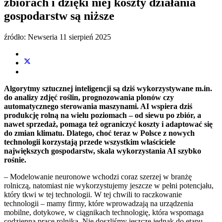
zbiorach i dzięki niej koszty działania
gospodarstw są niższe
źródło: Newseria
11 sierpień 2025
Algorytmy sztucznej inteligencji są dziś wykorzystywane m.in.
do analizy zdjęć roślin, prognozowania plonów czy
automatycznego sterowania maszynami. AI wspiera dziś
produkcję rolną na wielu poziomach – od siewu po zbiór, a
nawet sprzedaż, pomaga też ograniczyć koszty i adaptować się
do zmian klimatu. Dlatego, choć teraz w Polsce z nowych
technologii korzystają przede wszystkim właściciele
największych gospodarstw, skala wykorzystania AI szybko
rośnie.
– Modelowanie neuronowe wchodzi coraz szerzej w branżę
rolniczą, natomiast nie wykorzystujemy jeszcze w pełni potencjału,
który tkwi w tej technologii. W tej chwili to raczkowanie
technologii – mamy firmy, które wprowadzają na urządzenia
mobilne, dotykowe, w ciągnikach technologię, która wspomaga
codzienną pracę rolnika. Nie doszliśmy jeszcze jednak do etapu