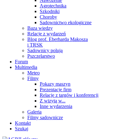
Nawożenie
Agrotechnika
Szkodniki
Choroby
Sadownictwo ekologiczne
Baza wiedzy
Relacje z wydarzeń
Blog prof. Eberharda Makosza
i TRSK
Sadownicy polują
Pszczelarstwo
Forum
Multimedia
Meteo
Filmy
Pokazy maszyn
Prezentacje firm
Relacje z targów i konferencji
Z wizytą w...
Inne wydarzenia
Galeria
Filmy sadownicze
Kontakt
Szukaj