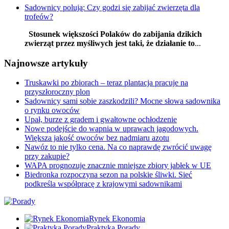
Sadownicy polują: Czy godzi się zabijać zwierzęta dla
trofeów?
Stosunek większości Polaków do zabijania dzikich
zwierząt przez myśliwych jest taki, że działanie to
...
Najnowsze artykuły
Truskawki po zbiorach – teraz plantacja pracuje na
przyszłoroczny plon
Sadownicy sami sobie zaszkodzili? Mocne słowa sadownika
o rynku owoców
Upał, burze z gradem i gwałtowne ochłodzenie
Nowe podejście do wapnia w uprawach jagodowych.
Większa jakość owoców bez nadmiaru azotu
Nawóz to nie tylko cena. Na co naprawdę zwrócić uwagę
przy zakupie?
WAPA prognozuje znacznie mniejsze zbiory jabłek w UE
Biedronka rozpoczyna sezon na polskie śliwki. Sieć
podkreśla współpracę z krajowymi sadownikami
Rynek Ekonomia
Praktyka Porady