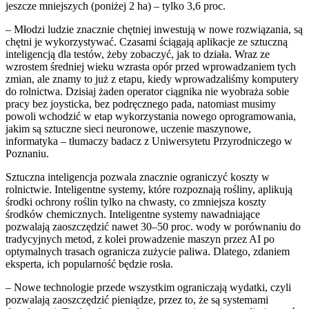
jeszcze mniejszych (poniżej 2 ha) – tylko 3,6 proc.
– Młodzi ludzie znacznie chętniej inwestują w nowe rozwiązania, są
chętni je wykorzystywać. Czasami ściągają aplikacje ze sztuczną
inteligencją dla testów, żeby zobaczyć, jak to działa. Wraz ze
wzrostem średniej wieku wzrasta opór przed wprowadzaniem tych
zmian, ale znamy to już z etapu, kiedy wprowadzaliśmy komputery
do rolnictwa. Dzisiaj żaden operator ciągnika nie wyobraża sobie
pracy bez joysticka, bez podręcznego pada, natomiast musimy
powoli wchodzić w etap wykorzystania nowego oprogramowania,
jakim są sztuczne sieci neuronowe, uczenie maszynowe,
informatyka – tłumaczy badacz z Uniwersytetu Przyrodniczego w
Poznaniu.
Sztuczna inteligencja pozwala znacznie ograniczyć koszty w
rolnictwie. Inteligentne systemy, które rozpoznają rośliny, aplikują
środki ochrony roślin tylko na chwasty, co zmniejsza koszty
środków chemicznych. Inteligentne systemy nawadniające
pozwalają zaoszczędzić nawet 30–50 proc. wody w porównaniu do
tradycyjnych metod, z kolei prowadzenie maszyn przez AI po
optymalnych trasach ogranicza zużycie paliwa. Dlatego, zdaniem
eksperta, ich popularność będzie rosła.
– Nowe technologie przede wszystkim ograniczają wydatki, czyli
pozwalają zaoszczędzić pieniądze, przez to, że są systemami