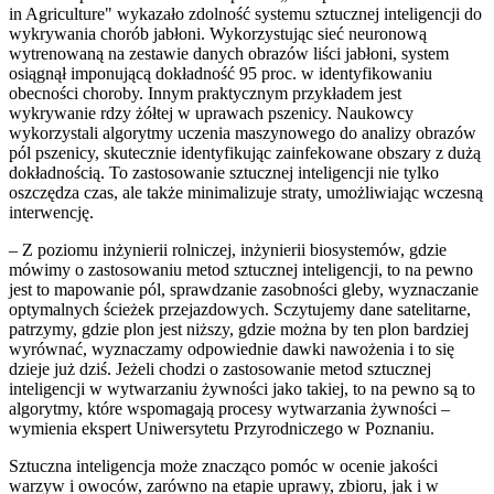
in Agriculture" wykazało zdolność systemu sztucznej inteligencji do
wykrywania chorób jabłoni. Wykorzystując sieć neuronową
wytrenowaną na zestawie danych obrazów liści jabłoni, system
osiągnął imponującą dokładność 95 proc. w identyfikowaniu
obecności choroby. Innym praktycznym przykładem jest
wykrywanie rdzy żółtej w uprawach pszenicy. Naukowcy
wykorzystali algorytmy uczenia maszynowego do analizy obrazów
pól pszenicy, skutecznie identyfikując zainfekowane obszary z dużą
dokładnością. To zastosowanie sztucznej inteligencji nie tylko
oszczędza czas, ale także minimalizuje straty, umożliwiając wczesną
interwencję.
– Z poziomu inżynierii rolniczej, inżynierii biosystemów, gdzie
mówimy o zastosowaniu metod sztucznej inteligencji, to na pewno
jest to mapowanie pól, sprawdzanie zasobności gleby, wyznaczanie
optymalnych ścieżek przejazdowych. Sczytujemy dane satelitarne,
patrzymy, gdzie plon jest niższy, gdzie można by ten plon bardziej
wyrównać, wyznaczamy odpowiednie dawki nawożenia i to się
dzieje już dziś. Jeżeli chodzi o zastosowanie metod sztucznej
inteligencji w wytwarzaniu żywności jako takiej, to na pewno są to
algorytmy, które wspomagają procesy wytwarzania żywności –
wymienia ekspert Uniwersytetu Przyrodniczego w Poznaniu.
Sztuczna inteligencja może znacząco pomóc w ocenie jakości
warzyw i owoców, zarówno na etapie uprawy, zbioru, jak i w