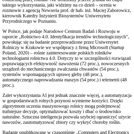
takiego wykorzystania, jaki widzimy na co dzień – ocenia w
rozmowie z agencją Newseria prof. dr hab. inż. Maciej Zaborowicz,
kierownik Katedry Inżynierii Biosystemów Uniwersytetu
Przyrodniczego w Poznaniu.
W Polsce, jak podaje Narodowe Centrum Badań i Rozwoju w
raporcie „Rolnictwo 4.0. Identyfikacja trendów technologicznych",
powołując się na badanie przeprowadzone przez Uniwersytet
Rolniczy w Krakowie we współpracy z firmą Microsoft (Startup
Poland, 2020) – rośnie zainteresowanie polskich rolników
technologiami rolnictwa 4.0. Dotyczy to w szczególności rozwiązań
poprawiających efektywność nawożenia (72 proc.), nowoczesnych
urządzeń do mechanicznego zwalczania chwastów (54 proc.),
systemów wspomagających uprawę gleby (48 proc.),
automatycznego naprowadzania maszyn (54 proc.) i telemetrii (48
proc.).
Zalet wykorzystania AI jest jednak znacznie więcej, a automatyzacja
w gospodarstwach rolnych przynosi wymierne korzyści. Dzięki
algorytmom uczenia maszynowego rolnicy mogą podejmować
trafniejsze decyzje, optymalizować koszty i dbać o środowisko
naturalne. Sztuczna inteligencja pozwala szybciej ograniczyć użycie
nawozów, zautomatyzować zbiory czy wykryć choroby roślin.
Badanie opublikowane w czasopiśmie „Computers and Electronics