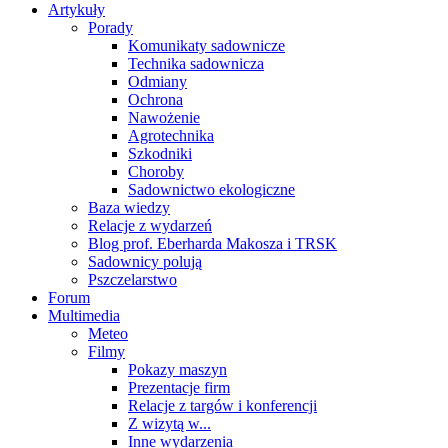
Artykuły
Porady
Komunikaty sadownicze
Technika sadownicza
Odmiany
Ochrona
Nawożenie
Agrotechnika
Szkodniki
Choroby
Sadownictwo ekologiczne
Baza wiedzy
Relacje z wydarzeń
Blog prof. Eberharda Makosza i TRSK
Sadownicy polują
Pszczelarstwo
Forum
Multimedia
Meteo
Filmy
Pokazy maszyn
Prezentacje firm
Relacje z targów i konferencji
Z wizytą w...
Inne wydarzenia