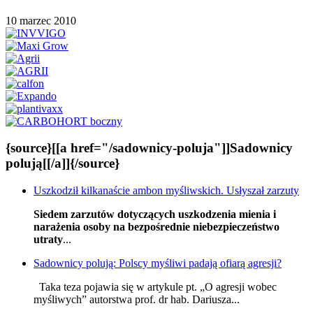
10 marzec 2010
{source}[[a href="/sadownicy-poluja"]]Sadownicy
polują[[/a]]{/source}
Uszkodził kilkanaście ambon myśliwskich. Usłyszał zarzuty
Siedem zarzutów dotyczących uszkodzenia mienia i
narażenia osoby na bezpośrednie niebezpieczeństwo
utraty
...
Sadownicy polują: Polscy myśliwi padają ofiarą agresji?
Taka teza pojawia się w artykule pt. „O agresji wobec
myśliwych” autorstwa prof. dr hab. Dariusza...