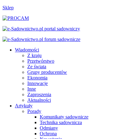
Sklep
Wiadomości
Z kraju
Przetwórstwo
Ze świata
Grupy producentów
Ekonomia
Innowacje
Inne
Zaproszenia
Aktualności
Artykuły
Porady
Komunikaty sadownicze
Technika sadownicza
Odmiany
Ochrona