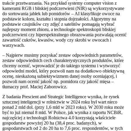
trakcie przetwarzania. Na przykład systemy computer vision z
kamerami RGB i bliskiej podczerwieni (NIR) są wykorzystywane
do sortowania jabłek lub pomidorów – AI klasyfikuje owoce na
podstawie koloru, kształtu i stopnia dojrzałości. Algorytmy na
podstawie czujników czy zdjęć z satelitów pomagają wybrać
najlepszy moment zbioru, a technologie spektroskopii bliskiej
podczerwieni czy hiperspektralnego obrazowania pozwalają ocenić
zawartość cukrów, kwasów, wody czy skrobi w owocach i
warzywach.
– Najpierw musimy pozyskać zestaw odpowiednich parametrów,
zestaw odpowiednich cech charakterystycznych produktów, które
chcemy ocenić, wprowadzić je do takiego systemu i wytworzyć
odpowiedni model, który pozwoli nam na dodatkowo obiektywną
ocenę, nieskażoną subiektywizmem danej osoby oceniającej, i
pozwoli nam ocenić jakość np. pomidora czy jakość mięsa –
tłumaczy prof. Maciej Zaborowicz.
Z badania Prescient and Strategic Intelligence wynika, że rynek
sztucznej inteligencji w rolnictwie w 2024 roku był wart nieco
ponad 2 mld dol. (przy 1,6 mld w 2023 roku). W 2030 roku może
być to już niemal 8 mld. W Polsce, jak wynika z raportu NCBiR,
najczęściej z technologii Rolnictwa 4.0 korzystają właściciele
gospodarstw powyżej 20 ha (38,4 proc. badanych), w
gospodarstwach od 2 do 20 ha to 7,6 proc. respondentów, w tych