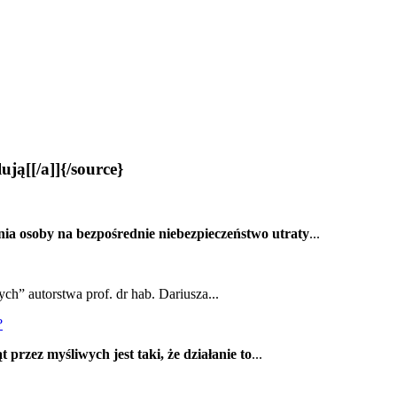
ją[[/a]]{/source}
ia osoby na bezpośrednie niebezpieczeństwo utraty
...
ch” autorstwa prof. dr hab. Dariusza...
?
 przez myśliwych jest taki, że działanie to
...