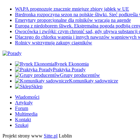
WAPA prognozuje znacznie mniejsze zbiory jabłek w UE
Biedronka rozpoczyna sezon na polskie śliwki. Sieć podkreśl
Emerytury proporcjonalne dla rolników wracają na agendę
Europa z niedoborem śliwek. Ekstremalna pogoda podbija cen
Owocówka i zwójki: czym chronić sad, gdy ubywa substancji
Dlaczego do chlorku wapnia i innych nawozów wapniowy
Rolnicy wstrzymują zakupy ciągników
Rynek Ekonomia
Praktyka Porady
Grupy producentów
Komunikaty sadownicze
Sklep
Wiadomości
Artykuły
Forum
Multimedia
Kontakt
Szukaj
Projekt strony www
Sitte.pl
Lublin