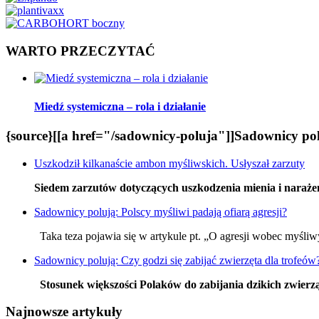
WARTO PRZECZYTAĆ
Miedź systemiczna – rola i działanie
{source}[[a href="/sadownicy-poluja"]]Sadownicy polu
Uszkodził kilkanaście ambon myśliwskich. Usłyszał zarzuty
Siedem zarzutów dotyczących uszkodzenia mienia i narażen
Sadownicy polują: Polscy myśliwi padają ofiarą agresji?
Taka teza pojawia się w artykule pt. „O agresji wobec myśliwy
Sadownicy polują: Czy godzi się zabijać zwierzęta dla trofeów
Stosunek większości Polaków do zabijania dzikich zwierząt
Najnowsze artykuły