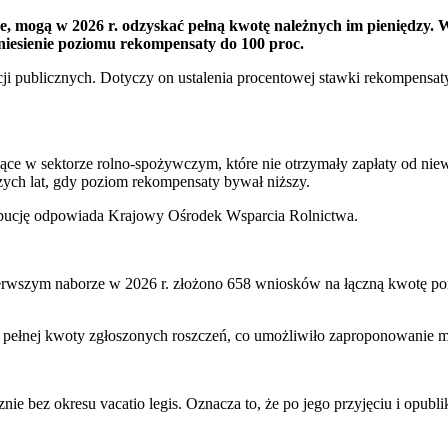
lne, mogą w 2026 r. odzyskać pełną kwotę należnych im pieniędzy
niesienie poziomu rekompensaty do 100 proc.
tacji publicznych. Dotyczy on ustalenia procentowej stawki rekompen
ające w sektorze rolno-spożywczym, które nie otrzymały zapłaty od nie
zych lat, gdy poziom rekompensaty bywał niższy.
ybucję odpowiada
Krajowy Ośrodek Wsparcia Rolnictwa
.
erwszym naborze w 2026 r. złożono 658 wniosków na łączną kwotę pon
 pełnej kwoty zgłoszonych roszczeń, co umożliwiło zaproponowanie 
cznie bez okresu vacatio legis. Oznacza to, że po jego przyjęciu i o