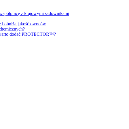
a współpracę z krajowymi sadownikami
y i obniża jakość owoców
 chemicznych?
ch warto dodać PROTECTOR™?