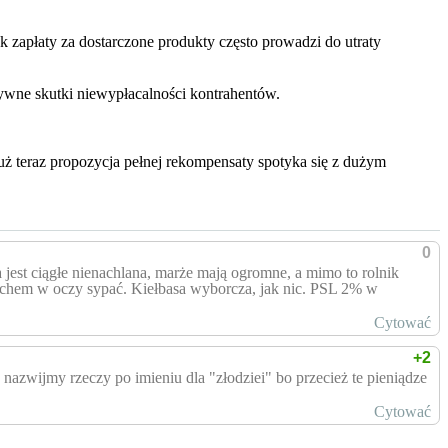
 zapłaty za dostarczone produkty często prowadzi do utraty
wne skutki niewypłacalności kontrahentów.
już teraz propozycja pełnej rekompensaty spotyka się z dużym
0
jest ciągłe nienachlana, marże mają ogromne, a mimo to rolnik
 piachem w oczy sypać. Kiełbasa wyborcza, jak nic. PSL 2% w
Cytować
+2
 nazwijmy rzeczy po imieniu dla "złodziei" bo przecież te pieniądze
Cytować