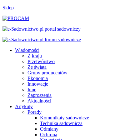
Sklep
Wiadomości
Z kraju
Przetwórstwo
Ze świata
Grupy producentów
Ekonomia
Innowacje
Inne
Zaproszenia
Aktualności
Artykuły
Porady
Komunikaty sadownicze
Technika sadownicza
Odmiany
Ochrona