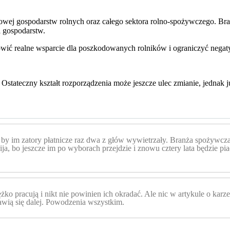
sowej gospodarstw rolnych oraz całego sektora rolno-spożywczego. Brak
i gospodarstw.
ić realne wsparcie dla poszkodowanych rolników i ograniczyć negaty
 Ostateczny kształt rozporządzenia może jeszcze ulec zmianie, jednak 
 by im zatory płatnicze raz dwa z głów wywietrzały. Branża spożywcza 
wija, bo jeszcze im po wyborach przejdzie i znowu cztery lata będzie
ko pracują i nikt nie powinien ich okradać. Ale nic w artykule o karze
bawią się dalej. Powodzenia wszystkim.