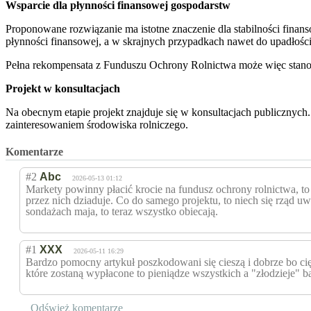
Wsparcie dla płynności finansowej gospodarstw
Proponowane rozwiązanie ma istotne znaczenie dla stabilności finan
płynności finansowej, a w skrajnych przypadkach nawet do upadłośc
Pełna rekompensata z Funduszu Ochrony Rolnictwa może więc stanow
Projekt w konsultacjach
Na obecnym etapie projekt znajduje się w konsultacjach publicznych.
zainteresowaniem środowiska rolniczego.
Komentarze
#2
Abc
2026-05-13 01:12
Markety powinny płacić krocie na fundusz ochrony rolnictwa, to
przez nich dziaduje. Co do samego projektu, to niech się rząd u
sondażach maja, to teraz wszystko obiecają.
#1
XXX
2026-05-11 16:29
Bardzo pomocny artykuł poszkodowani się cieszą i dobrze bo cięż
które zostaną wypłacone to pieniądze wszystkich a "złodzieje" 
Odśwież komentarze