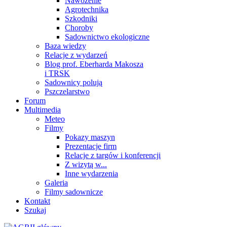
Nawożenie
Agrotechnika
Szkodniki
Choroby
Sadownictwo ekologiczne
Baza wiedzy
Relacje z wydarzeń
Blog prof. Eberharda Makosza
i TRSK
Sadownicy polują
Pszczelarstwo
Forum
Multimedia
Meteo
Filmy
Pokazy maszyn
Prezentacje firm
Relacje z targów i konferencji
Z wizytą w...
Inne wydarzenia
Galeria
Filmy sadownicze
Kontakt
Szukaj