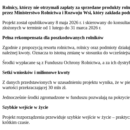
Rolnicy, którzy nie otrzymali zapłaty za sprzedane produkty ro
przez Ministerstwo Rolnictwa i Rozwoju Wsi, który zakłada pod
Projekt został opublikowany 8 maja 2026 r. i skierowany do konsul
złożonych w terminie od 1 lutego do 31 marca 2026 r.
Pełna rekompensata dla poszkodowanych rolników
Zgodnie z propozycją resortu rolnictwa, rolnicy oraz podmioty dział
należnej kwoty. Oznacza to istotną zmianę w stosunku do wcześniejs
Środki wypłacane są z Funduszu Ochrony Rolnictwa, a za ich dystr
Setki wniosków i milionowe kwoty
Z danych przedstawionych w uzasadnieniu projektu wynika, że w pi
wartości przekraczającej 30 mln zł.
Jednocześnie środki zgromadzone w funduszu pozwalają na pokrycie
Szybkie wejście w życie
Projekt rozporządzenia przewiduje szybkie wejście w życie – prakty
krótkim czasie.