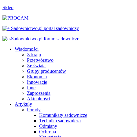
Sklep
Wiadomości
Z kraju
Przetwórstwo
Ze świata
Grupy producentów
Ekonomia
Innowacje
Inne
Zaproszenia
Aktualności
Artykuły
Porady
Komunikaty sadownicze
Technika sadownicza
Odmiany
Ochrona