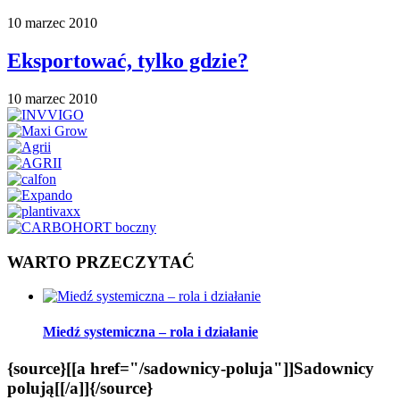
10 marzec 2010
Eksportować, tylko gdzie?
10 marzec 2010
WARTO PRZECZYTAĆ
Miedź systemiczna – rola i działanie
{source}[[a href="/sadownicy-poluja"]]Sadownicy
polują[[/a]]{/source}