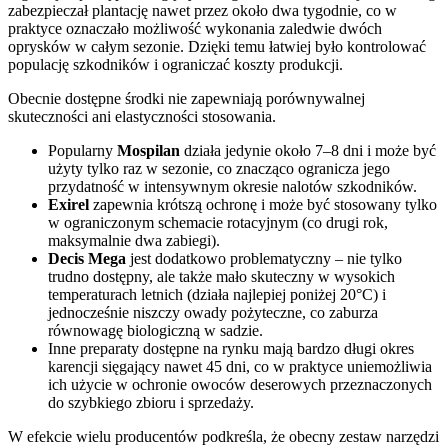
zabezpieczał plantację nawet przez około dwa tygodnie, co w
praktyce oznaczało możliwość wykonania zaledwie dwóch
oprysków w całym sezonie. Dzięki temu łatwiej było kontrolować
populację szkodników i ograniczać koszty produkcji.
Obecnie dostępne środki nie zapewniają porównywalnej
skuteczności ani elastyczności stosowania.
Popularny
Mospilan
działa jedynie około 7–8 dni i może być
użyty tylko raz w sezonie, co znacząco ogranicza jego
przydatność w intensywnym okresie nalotów szkodników.
Exirel
zapewnia krótszą ochronę i może być stosowany tylko
w ograniczonym schemacie rotacyjnym (co drugi rok,
maksymalnie dwa zabiegi).
Decis Mega
jest dodatkowo problematyczny – nie tylko
trudno dostępny, ale także mało skuteczny w wysokich
temperaturach letnich (działa najlepiej poniżej 20°C) i
jednocześnie niszczy owady pożyteczne, co zaburza
równowagę biologiczną w sadzie.
Inne preparaty dostępne na rynku mają bardzo długi okres
karencji sięgający nawet 45 dni, co w praktyce uniemożliwia
ich użycie w ochronie owoców deserowych przeznaczonych
do szybkiego zbioru i sprzedaży.
W efekcie wielu producentów podkreśla, że obecny zestaw narzędzi