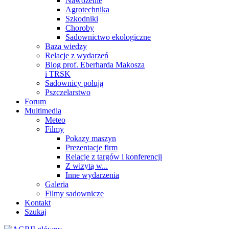
Nawożenie
Agrotechnika
Szkodniki
Choroby
Sadownictwo ekologiczne
Baza wiedzy
Relacje z wydarzeń
Blog prof. Eberharda Makosza
i TRSK
Sadownicy polują
Pszczelarstwo
Forum
Multimedia
Meteo
Filmy
Pokazy maszyn
Prezentacje firm
Relacje z targów i konferencji
Z wizytą w...
Inne wydarzenia
Galeria
Filmy sadownicze
Kontakt
Szukaj