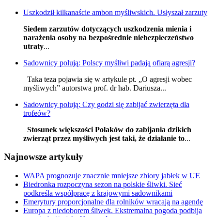
Uszkodził kilkanaście ambon myśliwskich. Usłyszał zarzuty
Siedem zarzutów dotyczących uszkodzenia mienia i
narażenia osoby na bezpośrednie niebezpieczeństwo
utraty
...
Sadownicy polują: Polscy myśliwi padają ofiarą agresji?
Taka teza pojawia się w artykule pt. „O agresji wobec
myśliwych” autorstwa prof. dr hab. Dariusza...
Sadownicy polują: Czy godzi się zabijać zwierzęta dla
trofeów?
Stosunek większości Polaków do zabijania dzikich
zwierząt przez myśliwych jest taki, że działanie to
...
Najnowsze artykuły
WAPA prognozuje znacznie mniejsze zbiory jabłek w UE
Biedronka rozpoczyna sezon na polskie śliwki. Sieć
podkreśla współpracę z krajowymi sadownikami
Emerytury proporcjonalne dla rolników wracają na agendę
Europa z niedoborem śliwek. Ekstremalna pogoda podbija