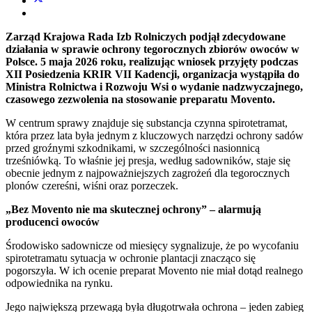
Zarząd Krajowa Rada Izb Rolniczych podjął zdecydowane
działania w sprawie ochrony tegorocznych zbiorów owoców w
Polsce. 5 maja 2026 roku, realizując wniosek przyjęty podczas
XII Posiedzenia KRIR VII Kadencji, organizacja wystąpiła do
Ministra Rolnictwa i Rozwoju Wsi o wydanie nadzwyczajnego,
czasowego zezwolenia na stosowanie preparatu Movento.
W centrum sprawy znajduje się substancja czynna
spirotetramat
,
która przez lata była jednym z kluczowych narzędzi ochrony sadów
przed groźnymi szkodnikami, w szczególności nasionnicą
trześniówką. To właśnie jej presja, według sadowników, staje się
obecnie jednym z najpoważniejszych zagrożeń dla tegorocznych
plonów czereśni, wiśni oraz porzeczek.
„Bez Movento nie ma skutecznej ochrony” – alarmują
producenci owoców
Środowisko sadownicze od miesięcy sygnalizuje, że po wycofaniu
spirotetramatu sytuacja w ochronie plantacji znacząco się
pogorszyła. W ich ocenie preparat Movento nie miał dotąd realnego
odpowiednika na rynku.
Jego największą przewagą była długotrwała ochrona – jeden zabieg