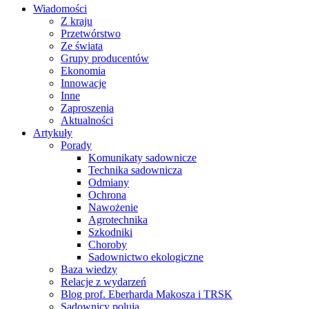
Wiadomości
Z kraju
Przetwórstwo
Ze świata
Grupy producentów
Ekonomia
Innowacje
Inne
Zaproszenia
Aktualności
Artykuły
Porady
Komunikaty sadownicze
Technika sadownicza
Odmiany
Ochrona
Nawożenie
Agrotechnika
Szkodniki
Choroby
Sadownictwo ekologiczne
Baza wiedzy
Relacje z wydarzeń
Blog prof. Eberharda Makosza i TRSK
Sadownicy polują