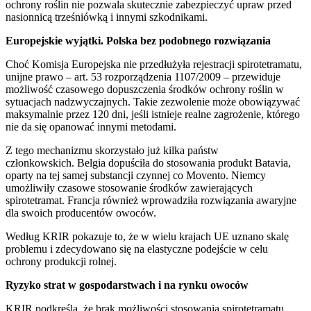
ochrony roślin nie pozwala skutecznie zabezpieczyć upraw przed
nasionnicą trześniówką i innymi szkodnikami.
Europejskie wyjątki. Polska bez podobnego rozwiązania
Choć Komisja Europejska nie przedłużyła rejestracji spirotetramatu,
unijne prawo – art. 53 rozporządzenia 1107/2009 – przewiduje
możliwość czasowego dopuszczenia środków ochrony roślin w
sytuacjach nadzwyczajnych. Takie zezwolenie może obowiązywać
maksymalnie przez 120 dni, jeśli istnieje realne zagrożenie, którego
nie da się opanować innymi metodami.
Z tego mechanizmu skorzystało już kilka państw
członkowskich.
Belgia
dopuściła do stosowania produkt Batavia,
oparty na tej samej substancji czynnej co Movento.
Niemcy
umożliwiły czasowe stosowanie środków zawierających
spirotetramat.
Francja
również wprowadziła rozwiązania awaryjne
dla swoich producentów owoców.
Według KRIR pokazuje to, że w wielu krajach UE uznano skalę
problemu i zdecydowano się na elastyczne podejście w celu
ochrony produkcji rolnej.
Ryzyko strat w gospodarstwach i na rynku owoców
KRIR podkreśla, że brak możliwości stosowania spirotetramatu