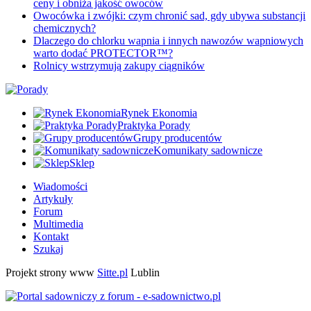
ceny i obniża jakość owoców
Owocówka i zwójki: czym chronić sad, gdy ubywa substancji
chemicznych?
Dlaczego do chlorku wapnia i innych nawozów wapniowych
warto dodać PROTECTOR™?
Rolnicy wstrzymują zakupy ciągników
Rynek Ekonomia
Praktyka Porady
Grupy producentów
Komunikaty sadownicze
Sklep
Wiadomości
Artykuły
Forum
Multimedia
Kontakt
Szukaj
Projekt strony www
Sitte.pl
Lublin