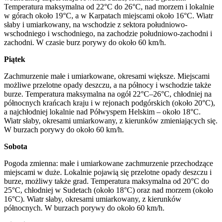
Temperatura maksymalna od 22°C do 26°C, nad morzem i lokalnie
w górach około 19°C, a w Karpatach miejscami około 16°C. Wiatr
słaby i umiarkowany, na wschodzie z sektora południowo-
wschodniego i wschodniego, na zachodzie południowo-zachodni i
zachodni. W czasie burz porywy do około 60 km/h.
Piątek
Zachmurzenie małe i umiarkowane, okresami większe. Miejscami
możliwe przelotne opady deszczu, a na północy i wschodzie także
burze. Temperatura maksymalna na ogół 22°C–26°C, chłodniej na
północnych krańcach kraju i w rejonach podgórskich (około 20°C),
a najchłodniej lokalnie nad Półwyspem Helskim – około 18°C.
Wiatr słaby, okresami umiarkowany, z kierunków zmieniających się.
W burzach porywy do około 60 km/h.
Sobota
Pogoda zmienna: małe i umiarkowane zachmurzenie przechodzące
miejscami w duże. Lokalnie pojawią się przelotne opady deszczu i
burze, możliwy także grad. Temperatura maksymalna od 20°C do
25°C, chłodniej w Sudetach (około 18°C) oraz nad morzem (około
16°C). Wiatr słaby, okresami umiarkowany, z kierunków
północnych. W burzach porywy do około 60 km/h.