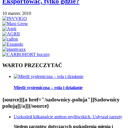
Eksportować, tylko gdzie?
10 marzec 2010
WARTO PRZECZYTAĆ
Miedź systemiczna – rola i działanie
{source}[[a href="/sadownicy-poluja"]]Sadownicy
polują[[/a]]{/source}
Uszkodził kilkanaście ambon myśliwskich. Usłyszał zarzuty
Siedem zarzutów dotyczących uszkodzenia mienia i