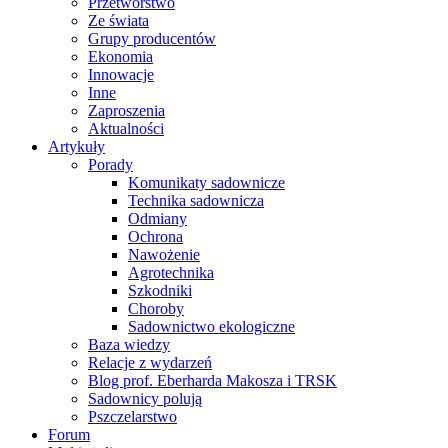
Przetwórstwo
Ze świata
Grupy producentów
Ekonomia
Innowacje
Inne
Zaproszenia
Aktualności
Artykuły
Porady
Komunikaty sadownicze
Technika sadownicza
Odmiany
Ochrona
Nawożenie
Agrotechnika
Szkodniki
Choroby
Sadownictwo ekologiczne
Baza wiedzy
Relacje z wydarzeń
Blog prof. Eberharda Makosza i TRSK
Sadownicy polują
Pszczelarstwo
Forum