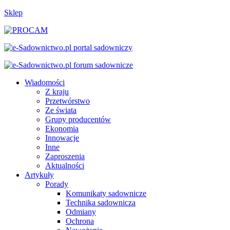
Sklep
Wiadomości
Z kraju
Przetwórstwo
Ze świata
Grupy producentów
Ekonomia
Innowacje
Inne
Zaproszenia
Aktualności
Artykuły
Porady
Komunikaty sadownicze
Technika sadownicza
Odmiany
Ochrona