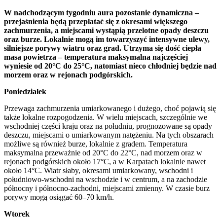
W nadchodzącym tygodniu aura pozostanie dynamiczna –
przejaśnienia będą przeplatać się z okresami większego
zachmurzenia, a miejscami wystąpią przelotne opady deszczu
oraz burze. Lokalnie mogą im towarzyszyć intensywne ulewy,
silniejsze porywy wiatru oraz grad. Utrzyma się dość ciepła
masa powietrza – temperatura maksymalna najczęściej
wyniesie od 20°C do 25°C, natomiast nieco chłodniej będzie nad
morzem oraz w rejonach podgórskich.
Poniedziałek
Przewaga zachmurzenia umiarkowanego i dużego, choć pojawią się
także lokalne rozpogodzenia. W wielu miejscach, szczególnie we
wschodniej części kraju oraz na południu, prognozowane są opady
deszczu, miejscami o umiarkowanym natężeniu. Na tych obszarach
możliwe są również burze, lokalnie z gradem. Temperatura
maksymalna przeważnie od 20°C do 22°C, nad morzem oraz w
rejonach podgórskich około 17°C, a w Karpatach lokalnie nawet
około 14°C. Wiatr słaby, okresami umiarkowany, wschodni i
południowo-wschodni na wschodzie i w centrum, a na zachodzie
północny i północno-zachodni, miejscami zmienny. W czasie burz
porywy mogą osiągać 60–70 km/h.
Wtorek