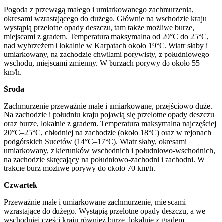
Pogoda z przewagą małego i umiarkowanego zachmurzenia,
okresami wzrastającego do dużego. Głównie na wschodzie kraju
wystąpią przelotne opady deszczu, tam także możliwe burze,
miejscami z gradem. Temperatura maksymalna od 20°C do 25°C,
nad wybrzeżem i lokalnie w Karpatach około 19°C. Wiatr słaby i
umiarkowany, na zachodzie chwilami porywisty, z południowego
wschodu, miejscami zmienny. W burzach porywy do około 55
km/h.
Środa
Zachmurzenie przeważnie małe i umiarkowane, przejściowo duże.
Na zachodzie i południu kraju pojawią się przelotne opady deszczu
oraz burze, lokalnie z gradem. Temperatura maksymalna najczęściej
20°C–25°C, chłodniej na zachodzie (około 18°C) oraz w rejonach
podgórskich Sudetów (14°C–17°C). Wiatr słaby, okresami
umiarkowany, z kierunków wschodnich i południowo-wschodnich,
na zachodzie skręcający na południowo-zachodni i zachodni. W
trakcie burz możliwe porywy do około 70 km/h.
Czwartek
Przeważnie małe i umiarkowane zachmurzenie, miejscami
wzrastające do dużego. Wystąpią przelotne opady deszczu, a we
wschodniej części kraju również burze, lokalnie z gradem.