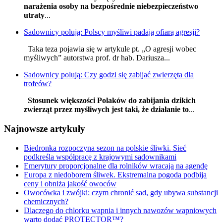
narażenia osoby na bezpośrednie niebezpieczeństwo
utraty
...
Sadownicy polują: Polscy myśliwi padają ofiarą agresji?
Taka teza pojawia się w artykule pt. „O agresji wobec
myśliwych” autorstwa prof. dr hab. Dariusza...
Sadownicy polują: Czy godzi się zabijać zwierzęta dla
trofeów?
Stosunek większości Polaków do zabijania dzikich
zwierząt przez myśliwych jest taki, że działanie to
...
Najnowsze artykuły
Biedronka rozpoczyna sezon na polskie śliwki. Sieć
podkreśla współpracę z krajowymi sadownikami
Emerytury proporcjonalne dla rolników wracają na agendę
Europa z niedoborem śliwek. Ekstremalna pogoda podbija
ceny i obniża jakość owoców
Owocówka i zwójki: czym chronić sad, gdy ubywa substancji
chemicznych?
Dlaczego do chlorku wapnia i innych nawozów wapniowych
warto dodać PROTECTOR™?