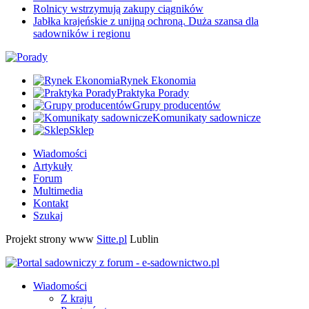
Rolnicy wstrzymują zakupy ciągników
Jabłka krajeńskie z unijną ochroną. Duża szansa dla
sadowników i regionu
Rynek Ekonomia
Praktyka Porady
Grupy producentów
Komunikaty sadownicze
Sklep
Wiadomości
Artykuły
Forum
Multimedia
Kontakt
Szukaj
Projekt strony www
Sitte.pl
Lublin
Wiadomości
Z kraju