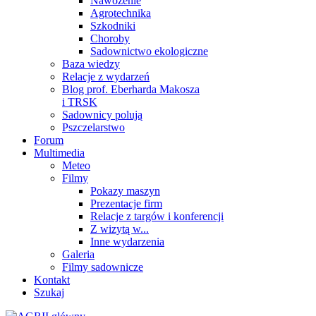
Nawożenie
Agrotechnika
Szkodniki
Choroby
Sadownictwo ekologiczne
Baza wiedzy
Relacje z wydarzeń
Blog prof. Eberharda Makosza
i TRSK
Sadownicy polują
Pszczelarstwo
Forum
Multimedia
Meteo
Filmy
Pokazy maszyn
Prezentacje firm
Relacje z targów i konferencji
Z wizytą w...
Inne wydarzenia
Galeria
Filmy sadownicze
Kontakt
Szukaj