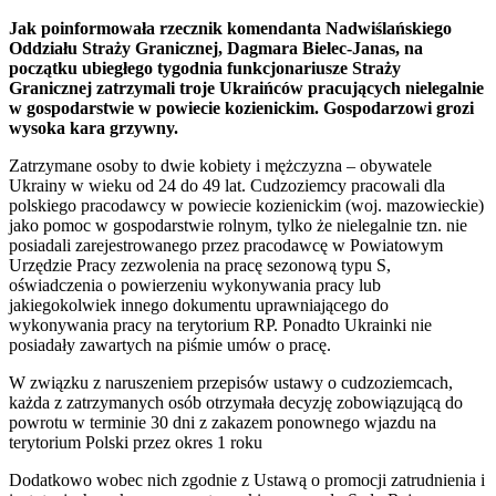
Jak poinformowała rzecznik komendanta Nadwiślańskiego
Oddziału Straży Granicznej, Dagmara Bielec-Janas, na
początku ubiegłego tygodnia funkcjonariusze Straży
Granicznej zatrzymali troje Ukraińców pracujących nielegalnie
w gospodarstwie w powiecie kozienickim. Gospodarzowi grozi
wysoka kara grzywny.
Zatrzymane osoby to dwie kobiety i mężczyzna – obywatele
Ukrainy w wieku od 24 do 49 lat. Cudzoziemcy pracowali dla
polskiego pracodawcy w powiecie kozienickim (woj. mazowieckie)
jako pomoc w gospodarstwie rolnym, tylko że nielegalnie tzn. nie
posiadali zarejestrowanego przez pracodawcę w Powiatowym
Urzędzie Pracy zezwolenia na pracę sezonową typu S,
oświadczenia o powierzeniu wykonywania pracy lub
jakiegokolwiek innego dokumentu uprawniającego do
wykonywania pracy na terytorium RP. Ponadto Ukrainki nie
posiadały zawartych na piśmie umów o pracę.
W związku z naruszeniem przepisów ustawy o cudzoziemcach,
każda z zatrzymanych osób otrzymała decyzję zobowiązującą do
powrotu w terminie 30 dni z zakazem ponownego wjazdu na
terytorium Polski przez okres 1 roku
Dodatkowo wobec nich zgodnie z Ustawą o promocji zatrudnienia i