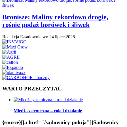
Bronisze: Maliny rekordowo drogie,
rośnie podaż borówek i śliwek
Redakcja E-sadownictwo
24 lipiec 2026
WARTO PRZECZYTAĆ
Miedź systemiczna – rola i działanie
{source}[[a href="/sadownicy-poluja"]]Sadownicy