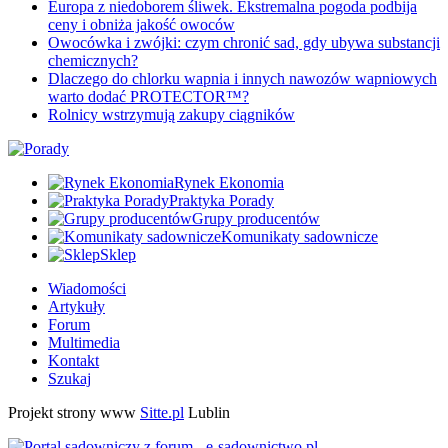
Europa z niedoborem śliwek. Ekstremalna pogoda podbija
ceny i obniża jakość owoców
Owocówka i zwójki: czym chronić sad, gdy ubywa substancji
chemicznych?
Dlaczego do chlorku wapnia i innych nawozów wapniowych
warto dodać PROTECTOR™?
Rolnicy wstrzymują zakupy ciągników
Rynek Ekonomia
Praktyka Porady
Grupy producentów
Komunikaty sadownicze
Sklep
Wiadomości
Artykuły
Forum
Multimedia
Kontakt
Szukaj
Projekt strony www
Sitte.pl
Lublin