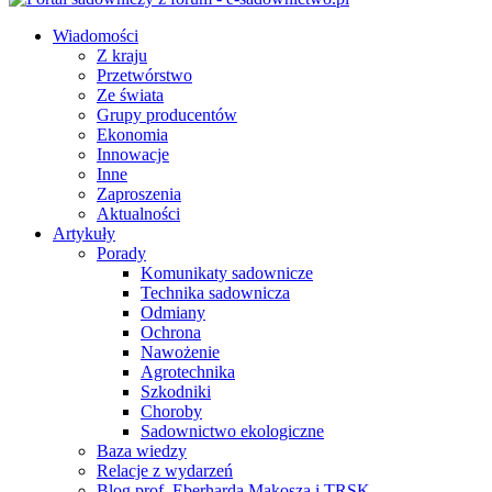
Wiadomości
Z kraju
Przetwórstwo
Ze świata
Grupy producentów
Ekonomia
Innowacje
Inne
Zaproszenia
Aktualności
Artykuły
Porady
Komunikaty sadownicze
Technika sadownicza
Odmiany
Ochrona
Nawożenie
Agrotechnika
Szkodniki
Choroby
Sadownictwo ekologiczne
Baza wiedzy
Relacje z wydarzeń
Blog prof. Eberharda Makosza i TRSK