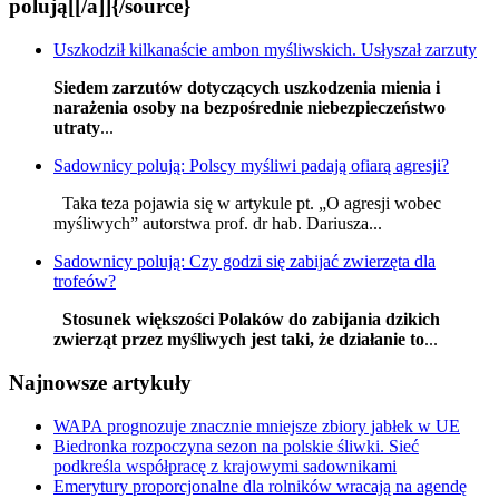
polują[[/a]]{/source}
Uszkodził kilkanaście ambon myśliwskich. Usłyszał zarzuty
Siedem zarzutów dotyczących uszkodzenia mienia i
narażenia osoby na bezpośrednie niebezpieczeństwo
utraty
...
Sadownicy polują: Polscy myśliwi padają ofiarą agresji?
Taka teza pojawia się w artykule pt. „O agresji wobec
myśliwych” autorstwa prof. dr hab. Dariusza...
Sadownicy polują: Czy godzi się zabijać zwierzęta dla
trofeów?
Stosunek większości Polaków do zabijania dzikich
zwierząt przez myśliwych jest taki, że działanie to
...
Najnowsze artykuły
WAPA prognozuje znacznie mniejsze zbiory jabłek w UE
Biedronka rozpoczyna sezon na polskie śliwki. Sieć
podkreśla współpracę z krajowymi sadownikami
Emerytury proporcjonalne dla rolników wracają na agendę