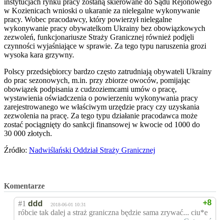
instytucjach rynku pracy zostaną skierowane do Sądu Rejonowego
w Kozienicach wnioski o ukaranie za nielegalne wykonywanie
pracy. Wobec pracodawcy, który powierzył nielegalne
wykonywanie pracy obywatelkom Ukrainy bez obowiązkowych
zezwoleń, funkcjonariusze Straży Granicznej również podjęli
czynności wyjaśniające w sprawie. Za tego typu naruszenia grozi
wysoka kara grzywny.
Polscy przedsiębiorcy bardzo często zatrudniają obywateli Ukrainy
do prac sezonowych, m.in. przy zbiorze owoców, pomijając
obowiązek podpisania z cudzoziemcami umów o pracę,
wystawienia oświadczenia o powierzeniu wykonywania pracy
zarejestrowanego we właściwym urzędzie pracy czy uzyskania
zezwolenia na pracę. Za tego typu działanie pracodawca może
zostać pociągnięty do sankcji finansowej w kwocie od 1000 do
30 000 złotych.
Źródło:
Nadwiślański Oddział Straży Granicznej
Komentarze
+8
#1
ddd
2018-06-01 10:31
róbcie tak dalej a straż graniczna będzie sama zrywać... ciu*e