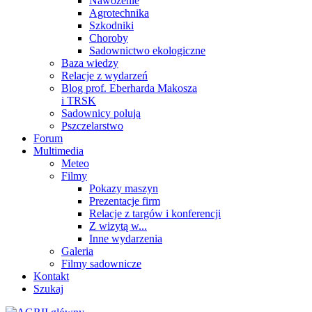
Nawożenie
Agrotechnika
Szkodniki
Choroby
Sadownictwo ekologiczne
Baza wiedzy
Relacje z wydarzeń
Blog prof. Eberharda Makosza
i TRSK
Sadownicy polują
Pszczelarstwo
Forum
Multimedia
Meteo
Filmy
Pokazy maszyn
Prezentacje firm
Relacje z targów i konferencji
Z wizytą w...
Inne wydarzenia
Galeria
Filmy sadownicze
Kontakt
Szukaj