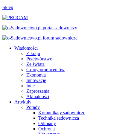
Sklep
Wiadomości
Z kraju
Przetwórstwo
Ze świata
Grupy producentów
Ekonomia
Innowacje
Inne
Zaproszenia
Aktualności
Artykuły
Porady
Komunikaty sadownicze
Technika sadownicza
Odmiany
Ochrona