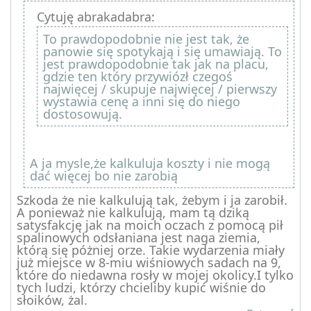
Cytuję abrakadabra:
To prawdopodobnie nie jest tak, że
panowie się spotykają i się umawiają. To
jest prawdopodobnie tak jak na placu,
gdzie ten który przywiózł czegoś
najwięcej / skupuje najwięcej / pierwszy
wystawia cenę a inni się do niego
dostosowują.
A ja mysle,że kalkuluja koszty i nie mogą
dać więcej bo nie zarobią
Szkoda że nie kalkulują tak, żebym i ja zarobił.
A ponieważ nie kalkulują, mam tą dziką
satysfakcję jak na moich oczach z pomocą pił
spalinowych odsłaniana jest naga ziemia,
którą się póżniej orze. Takie wydarzenia miały
już miejsce w 8-miu wiśniowych sadach na 9,
które do niedawna rosły w mojej okolicy.I tylko
tych ludzi, którzy chcieliby kupić wiśnie do
słoików, żal.