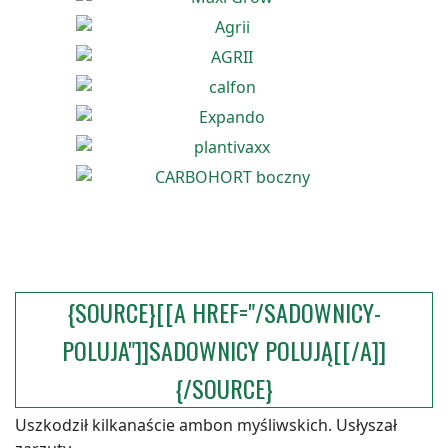
{SOURCE}[[A HREF="/SADOWNICY-
POLUJA"]]SADOWNICY POLUJĄ[[/A]]
{/SOURCE}
Uszkodził kilkanaście ambon myśliwskich. Usłyszał