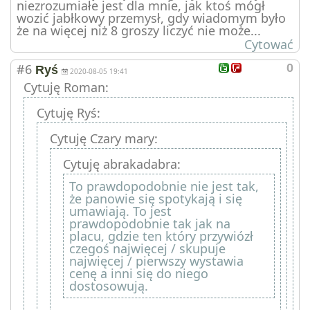
niezrozumiałe jest dla mnie, jak ktoś mógł
wozić jabłkowy przemysł, gdy wiadomym było
że na więcej niż 8 groszy liczyć nie może...
Cytować
#6
0
Ryś
2020-08-05 19:41
Cytuję Roman:
Cytuję Ryś:
Cytuję Czary mary:
Cytuję abrakadabra:
To prawdopodobnie nie jest tak,
że panowie się spotykają i się
umawiają. To jest
prawdopodobnie tak jak na
placu, gdzie ten który przywiózł
czegoś najwięcej / skupuje
najwięcej / pierwszy wystawia
cenę a inni się do niego
dostosowują.