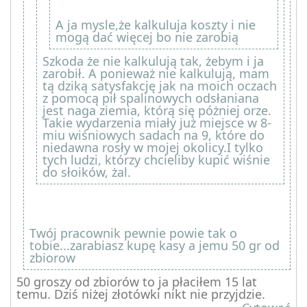
A ja mysle,że kalkuluja koszty i nie
mogą dać więcej bo nie zarobią
Szkoda że nie kalkulują tak, żebym i ja
zarobił. A ponieważ nie kalkulują, mam
tą dziką satysfakcję jak na moich oczach
z pomocą pił spalinowych odsłaniana
jest naga ziemia, którą się póżniej orze.
Takie wydarzenia miały już miejsce w 8-
miu wiśniowych sadach na 9, które do
niedawna rosły w mojej okolicy.I tylko
tych ludzi, którzy chcieliby kupić wiśnie
do słoików, żal.
Twój pracownik pewnie powie tak o
tobie...zarabiasz kupę kasy a jemu 50 gr od
zbiorow
50 groszy od zbiorów to ja płaciłem 15 lat
temu. Dziś niżej złotówki nikt nie przyjdzie.