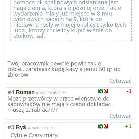
pomocą pił spalinowych odsłaniana jest
naga ziemia, którą się póżniej orze. Takie
wydarzenia miały już miejsce w 8-miu
wiśniowych sadach na 9, które do
niedawna rosły w mojej okolicy.I tylko tych
ludzi, którzy chcieliby kupić wiśnie do
słoików, żal.
Twój pracownik pewnie powie tak o
tobie...zarabiasz kupę kasy a jemu 50 gr od
zbiorow
Cytować
#4
-1
Roman
2020-08-05 19:32
Może przetwórcy w przeciwieństwie do
sadowników nie mają z czego dokladac i
muszą zarabiać????
Cytować
#3
+1
Ryś
2020-08-05 18:00
Cytuję Czary mary: