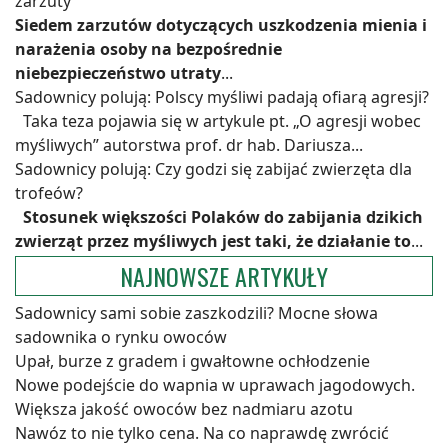
zarzuty
Siedem zarzutów dotyczących uszkodzenia mienia i
narażenia osoby na bezpośrednie
niebezpieczeństwo utraty
...
Sadownicy polują: Polscy myśliwi padają ofiarą agresji?
Taka teza pojawia się w artykule pt. „O agresji wobec
myśliwych” autorstwa prof. dr hab. Dariusza...
Sadownicy polują: Czy godzi się zabijać zwierzęta dla
trofeów?
Stosunek większości Polaków do zabijania dzikich
zwierząt przez myśliwych jest taki, że działanie to
...
NAJNOWSZE ARTYKUŁY
Sadownicy sami sobie zaszkodzili? Mocne słowa
sadownika o rynku owoców
Upał, burze z gradem i gwałtowne ochłodzenie
Nowe podejście do wapnia w uprawach jagodowych.
Większa jakość owoców bez nadmiaru azotu
Nawóz to nie tylko cena. Na co naprawdę zwrócić