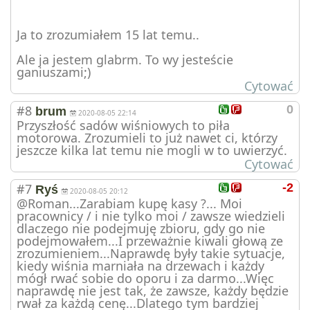
Ja to zrozumiałem 15 lat temu..
Ale ja jestem glabrm. To wy jesteście
ganiuszami;)
Cytować
#8
0
brum
2020-08-05 22:14
Przyszłość sadów wiśniowych to piła
motorowa. Zrozumieli to już nawet ci, którzy
jeszcze kilka lat temu nie mogli w to uwierzyć.
Cytować
#7
-2
Ryś
2020-08-05 20:12
@Roman...Zarabiam kupę kasy ?... Moi
pracownicy / i nie tylko moi / zawsze wiedzieli
dlaczego nie podejmuję zbioru, gdy go nie
podejmowałem...I przeważnie kiwali głową ze
zrozumieniem...Naprawdę były takie sytuacje,
kiedy wiśnia marniała na drzewach i każdy
mógł rwać sobie do oporu i za darmo...Więc
naprawdę nie jest tak, że zawsze, każdy będzie
rwał za każdą cenę...Dlatego tym bardziej