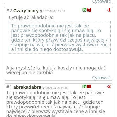
Cytować
#2
-1
Czary mary
2020-08-05 17:37
Cytuję abrakadabra:
To prawdopodobnie nie jest tak, że
panowie się spotykają i się umawiają. To
jest prawdopodobnie tak jak na placu,
gdzie ten który przywiózł czegoś najwięcej /
skupuje najwięcej / pierwszy wystawia cenę
a inni się do niego dostosowują.
A ja mysle,że kalkuluja koszty i nie mogą dać
więcej bo nie zarobią
Cytować
#1
-2
abrakadabra
2020-08-05 14:38
To prawdopodobnie nie jest tak, że panowie
się spotykają i się umawiają. To jest
prawdopodobnie tak jak na placu, gdzie ten
który przywiózł czegoś najwięcej / skupuje
najwięcej / pierwszy wystawia cenę a inni się
do niego dostosowują.