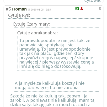
Cytować
#5
0
Roman
2020-08-05 19:35
Cytuję Ryś:
Cytuję Czary mary:
Cytuję abrakadabra:
To prawdopodobnie nie jest tak, że
panowie się spotykają i się
umawiają. To jest prawdopodobnie
tak jak na placu, gdzie ten który
przywiózł czegoś najwięcej / skupuje
najwięcej / pierwszy wystawia cenę a
inni się do niego dostosowują.
A ja mysle,że kalkuluja koszty i nie
mogą dać więcej bo nie zarobią
Szkoda że nie kalkulują tak, żebym i ja
zarobił. A ponieważ nie kalkulują, mam tą
dziką satysfakcję jak na moich oczach z