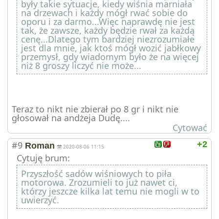
były takie sytuacje, kiedy wiśnia marniała
na drzewach i każdy mógł rwać sobie do
oporu i za darmo...Więc naprawdę nie jest
tak, że zawsze, każdy będzie rwał za każdą
cenę...Dlatego tym bardziej niezrozumiałe
jest dla mnie, jak ktoś mógł wozić jabłkowy
przemysł, gdy wiadomym było że na więcej
niż 8 groszy liczyć nie może...
Teraz to nikt nie zbierał po 8 gr i nikt nie
głosował na andżeja Dudę....
Cytować
#9
+2
Roman
2020-08-06 11:15
Cytuję brum:
Przyszłość sadów wiśniowych to piła
motorowa. Zrozumieli to już nawet ci,
którzy jeszcze kilka lat temu nie mogli w to
uwierzyć.