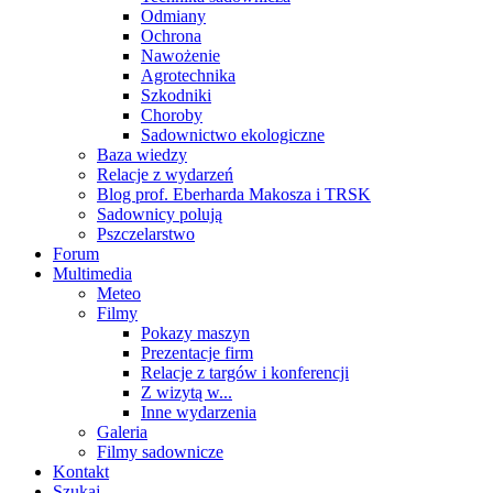
Odmiany
Ochrona
Nawożenie
Agrotechnika
Szkodniki
Choroby
Sadownictwo ekologiczne
Baza wiedzy
Relacje z wydarzeń
Blog prof. Eberharda Makosza i TRSK
Sadownicy polują
Pszczelarstwo
Forum
Multimedia
Meteo
Filmy
Pokazy maszyn
Prezentacje firm
Relacje z targów i konferencji
Z wizytą w...
Inne wydarzenia
Galeria
Filmy sadownicze
Kontakt
Szukaj