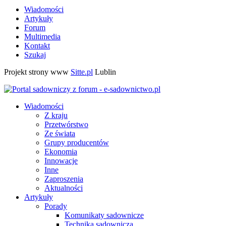
Wiadomości
Artykuły
Forum
Multimedia
Kontakt
Szukaj
Projekt strony www
Sitte.pl
Lublin
Wiadomości
Z kraju
Przetwórstwo
Ze świata
Grupy producentów
Ekonomia
Innowacje
Inne
Zaproszenia
Aktualności
Artykuły
Porady
Komunikaty sadownicze
Technika sadownicza