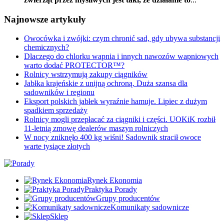
Najnowsze artykuły
Owocówka i zwójki: czym chronić sad, gdy ubywa substancji
chemicznych?
Dlaczego do chlorku wapnia i innych nawozów wapniowych
warto dodać PROTECTOR™?
Rolnicy wstrzymują zakupy ciągników
Jabłka krajeńskie z unijną ochroną. Duża szansa dla
sadowników i regionu
Eksport polskich jabłek wyraźnie hamuje. Lipiec z dużym
spadkiem sprzedaży
Rolnicy mogli przepłacać za ciągniki i części. UOKiK rozbił
11-letnią zmowę dealerów maszyn rolniczych
W nocy zniknęło 400 kg wiśni! Sadownik stracił owoce
warte tysiące złotych
Rynek Ekonomia
Praktyka Porady
Grupy producentów
Komunikaty sadownicze
Sklep