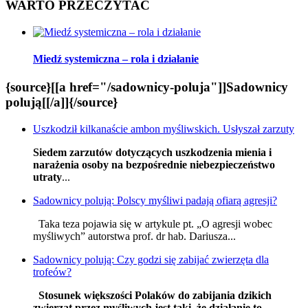
WARTO PRZECZYTAĆ
Miedź systemiczna – rola i działanie
{source}[[a href="/sadownicy-poluja"]]Sadownicy
polują[[/a]]{/source}
Uszkodził kilkanaście ambon myśliwskich. Usłyszał zarzuty
Siedem zarzutów dotyczących uszkodzenia mienia i
narażenia osoby na bezpośrednie niebezpieczeństwo
utraty
...
Sadownicy polują: Polscy myśliwi padają ofiarą agresji?
Taka teza pojawia się w artykule pt. „O agresji wobec
myśliwych” autorstwa prof. dr hab. Dariusza...
Sadownicy polują: Czy godzi się zabijać zwierzęta dla
trofeów?
Stosunek większości Polaków do zabijania dzikich
zwierząt przez myśliwych jest taki, że działanie to
...