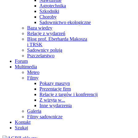
Nawożenie
Agrotechnika
Szkodniki
Choroby
Sadownictwo ekologiczne
Baza wiedzy
Relacje z wydarzeń
Blog prof. Eberharda Makosza
i TRSK
Sadownicy polują
Pszczelarstwo
Forum
Multimedia
Meteo
Filmy
Pokazy maszyn
Prezentacje firm
Relacje z targów i konferencji
Z wizytą w...
Inne wydarzenia
Galeria
Filmy sadownicze
Kontakt
Szukaj