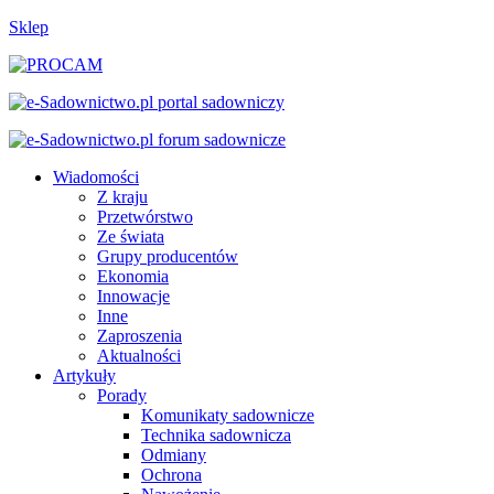
Sklep
Wiadomości
Z kraju
Przetwórstwo
Ze świata
Grupy producentów
Ekonomia
Innowacje
Inne
Zaproszenia
Aktualności
Artykuły
Porady
Komunikaty sadownicze
Technika sadownicza
Odmiany
Ochrona