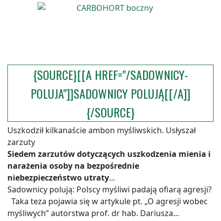
{SOURCE}[[A HREF="/SADOWNICY-
POLUJA"]]SADOWNICY POLUJĄ[[/A]]
{/SOURCE}
Uszkodził kilkanaście ambon myśliwskich. Usłyszał
zarzuty
Siedem zarzutów dotyczących uszkodzenia mienia i
narażenia osoby na bezpośrednie
niebezpieczeństwo utraty
...
Sadownicy polują: Polscy myśliwi padają ofiarą agresji?
Taka teza pojawia się w artykule pt. „O agresji wobec
myśliwych” autorstwa prof. dr hab. Dariusza...