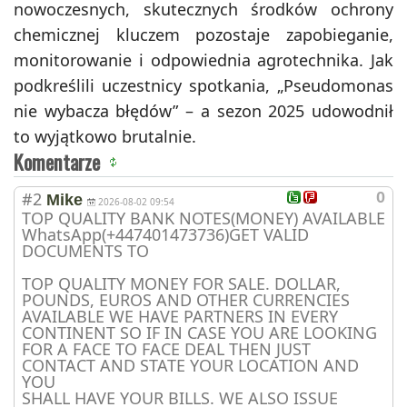
nowoczesnych, skutecznych środków ochrony
chemicznej kluczem pozostaje zapobieganie,
monitorowanie i odpowiednia agrotechnika. Jak
podkreślili uczestnicy spotkania, „Pseudomonas
nie wybacza błędów” – a sezon 2025 udowodnił
to wyjątkowo brutalnie.
Komentarze
#2
0
Mike
2026-08-02 09:54
TOP QUALITY BANK NOTES(MONEY) AVAILABLE
WhatsApp(+447401473736)GET VALID
DOCUMENTS TO
TOP QUALITY MONEY FOR SALE. DOLLAR,
POUNDS, EUROS AND OTHER CURRENCIES
AVAILABLE WE HAVE PARTNERS IN EVERY
CONTINENT SO IF IN CASE YOU ARE LOOKING
FOR A FACE TO FACE DEAL THEN JUST
CONTACT AND STATE YOUR LOCATION AND
YOU
SHALL HAVE YOUR BILLS. WE ALSO ISSUE