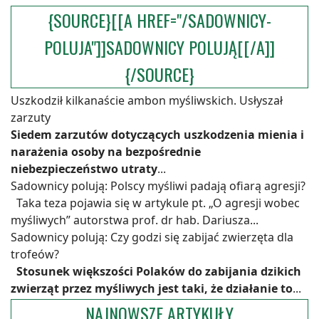
{SOURCE}[[A HREF="/SADOWNICY-
POLUJA"]]SADOWNICY POLUJĄ[[/A]]
{/SOURCE}
Uszkodził kilkanaście ambon myśliwskich. Usłyszał
zarzuty
Siedem zarzutów dotyczących uszkodzenia mienia i
narażenia osoby na bezpośrednie
niebezpieczeństwo utraty
...
Sadownicy polują: Polscy myśliwi padają ofiarą agresji?
Taka teza pojawia się w artykule pt. „O agresji wobec
myśliwych” autorstwa prof. dr hab. Dariusza...
Sadownicy polują: Czy godzi się zabijać zwierzęta dla
trofeów?
Stosunek większości Polaków do zabijania dzikich
zwierząt przez myśliwych jest taki, że działanie to
...
NAJNOWSZE ARTYKUŁY