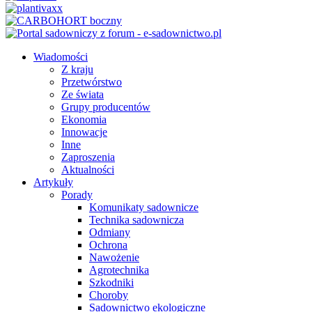
Wiadomości
Z kraju
Przetwórstwo
Ze świata
Grupy producentów
Ekonomia
Innowacje
Inne
Zaproszenia
Aktualności
Artykuły
Porady
Komunikaty sadownicze
Technika sadownicza
Odmiany
Ochrona
Nawożenie
Agrotechnika
Szkodniki
Choroby
Sadownictwo ekologiczne