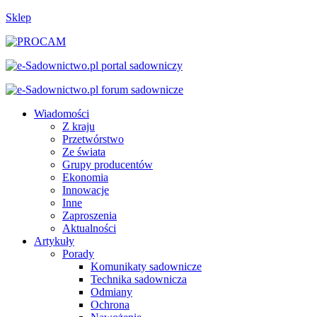
Sklep
Wiadomości
Z kraju
Przetwórstwo
Ze świata
Grupy producentów
Ekonomia
Innowacje
Inne
Zaproszenia
Aktualności
Artykuły
Porady
Komunikaty sadownicze
Technika sadownicza
Odmiany
Ochrona