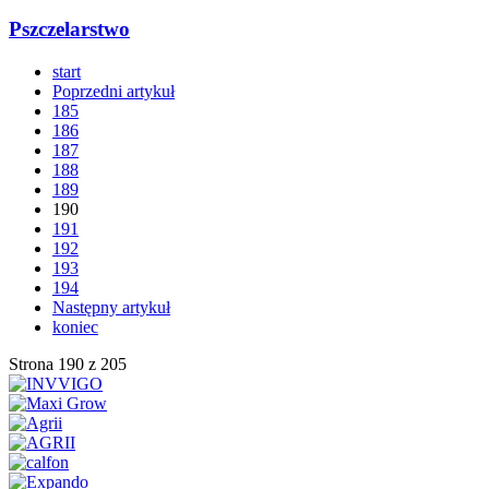
Pszczelarstwo
start
Poprzedni artykuł
185
186
187
188
189
190
191
192
193
194
Następny artykuł
koniec
Strona 190 z 205