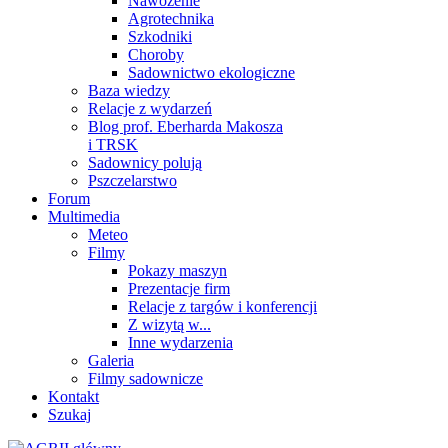
Nawożenie
Agrotechnika
Szkodniki
Choroby
Sadownictwo ekologiczne
Baza wiedzy
Relacje z wydarzeń
Blog prof. Eberharda Makosza
i TRSK
Sadownicy polują
Pszczelarstwo
Forum
Multimedia
Meteo
Filmy
Pokazy maszyn
Prezentacje firm
Relacje z targów i konferencji
Z wizytą w...
Inne wydarzenia
Galeria
Filmy sadownicze
Kontakt
Szukaj