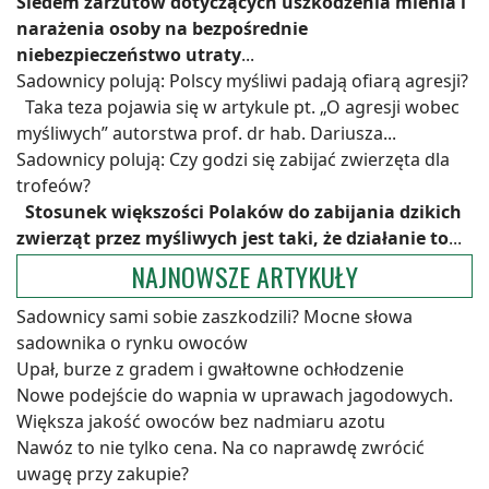
Siedem zarzutów dotyczących uszkodzenia mienia i
narażenia osoby na bezpośrednie
niebezpieczeństwo utraty
...
Sadownicy polują: Polscy myśliwi padają ofiarą agresji?
Taka teza pojawia się w artykule pt. „O agresji wobec
myśliwych” autorstwa prof. dr hab. Dariusza...
Sadownicy polują: Czy godzi się zabijać zwierzęta dla
trofeów?
Stosunek większości Polaków do zabijania dzikich
zwierząt przez myśliwych jest taki, że działanie to
...
NAJNOWSZE ARTYKUŁY
Sadownicy sami sobie zaszkodzili? Mocne słowa
sadownika o rynku owoców
Upał, burze z gradem i gwałtowne ochłodzenie
Nowe podejście do wapnia w uprawach jagodowych.
Większa jakość owoców bez nadmiaru azotu
Nawóz to nie tylko cena. Na co naprawdę zwrócić
uwagę przy zakupie?