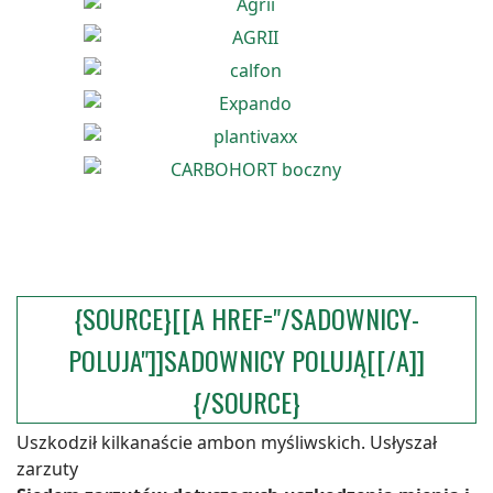
{SOURCE}[[A HREF="/SADOWNICY-
POLUJA"]]SADOWNICY POLUJĄ[[/A]]
{/SOURCE}
Uszkodził kilkanaście ambon myśliwskich. Usłyszał
zarzuty