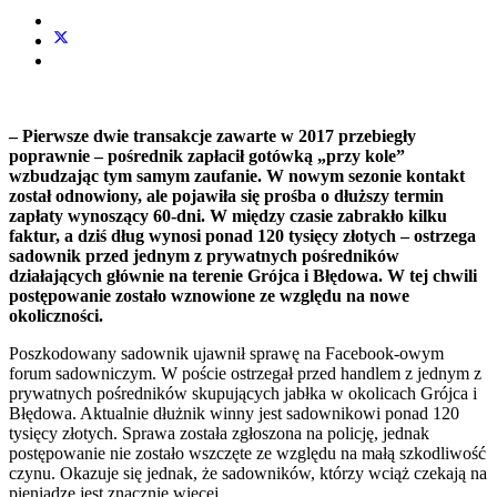
– Pierwsze dwie transakcje zawarte w 2017 przebiegły
poprawnie – pośrednik zapłacił gotówką „przy kole”
wzbudzając tym samym zaufanie. W nowym sezonie kontakt
został odnowiony, ale pojawiła się prośba o dłuższy termin
zapłaty wynoszący 60-dni. W między czasie zabrakło kilku
faktur, a dziś dług wynosi ponad 120 tysięcy złotych – ostrzega
sadownik przed jednym z prywatnych pośredników
działających głównie na terenie Grójca i Błędowa. W tej chwili
postępowanie zostało wznowione ze względu na nowe
okoliczności.
Poszkodowany sadownik ujawnił sprawę na Facebook-owym
forum sadowniczym. W poście ostrzegał przed handlem z jednym z
prywatnych pośredników skupujących jabłka w okolicach Grójca i
Błędowa. Aktualnie dłużnik winny jest sadownikowi ponad 120
tysięcy złotych. Sprawa została zgłoszona na policję, jednak
postępowanie nie zostało wszczęte ze względu na małą szkodliwość
czynu. Okazuje się jednak, że sadowników, którzy wciąż czekają na
pieniądze jest znacznie więcej.