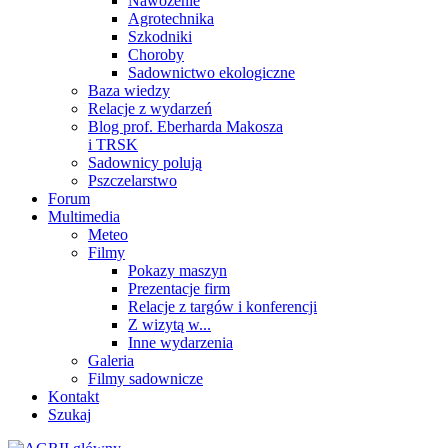
Nawożenie
Agrotechnika
Szkodniki
Choroby
Sadownictwo ekologiczne
Baza wiedzy
Relacje z wydarzeń
Blog prof. Eberharda Makosza
i TRSK
Sadownicy polują
Pszczelarstwo
Forum
Multimedia
Meteo
Filmy
Pokazy maszyn
Prezentacje firm
Relacje z targów i konferencji
Z wizytą w...
Inne wydarzenia
Galeria
Filmy sadownicze
Kontakt
Szukaj