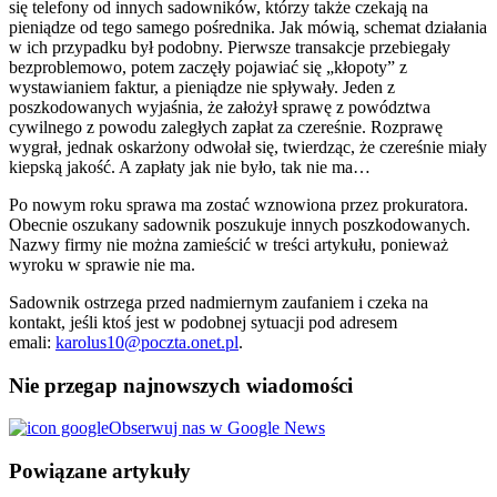
się telefony od innych sadowników, którzy także czekają na
pieniądze od tego samego pośrednika. Jak mówią, schemat działania
w ich przypadku był podobny. Pierwsze transakcje przebiegały
bezproblemowo, potem zaczęły pojawiać się „kłopoty” z
wystawianiem faktur, a pieniądze nie spływały. Jeden z
poszkodowanych wyjaśnia, że założył sprawę z powództwa
cywilnego z powodu zaległych zapłat za czereśnie. Rozprawę
wygrał, jednak oskarżony odwołał się, twierdząc, że czereśnie miały
kiepską jakość. A zapłaty jak nie było, tak nie ma…
Po nowym roku sprawa ma zostać wznowiona przez prokuratora.
Obecnie oszukany sadownik poszukuje innych poszkodowanych.
Nazwy firmy nie można zamieścić w treści artykułu, ponieważ
wyroku w sprawie nie ma.
Sadownik ostrzega przed nadmiernym zaufaniem i czeka na
kontakt, jeśli ktoś jest w podobnej sytuacji pod adresem
emali:
karolus10@poczta.onet.pl
.
Nie przegap najnowszych wiadomości
Obserwuj nas w Google News
Powiązane artykuły