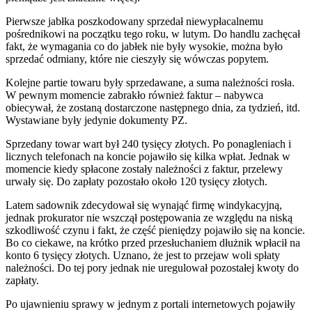
Pierwsze jabłka poszkodowany sprzedał niewypłacalnemu
pośrednikowi na początku tego roku, w lutym. Do handlu zachęcał
fakt, że wymagania co do jabłek nie były wysokie, można było
sprzedać odmiany, które nie cieszyły się wówczas popytem.
Kolejne partie towaru były sprzedawane, a suma należności rosła.
W pewnym momencie zabrakło również faktur – nabywca
obiecywał, że zostaną dostarczone następnego dnia, za tydzień, itd.
Wystawiane były jedynie dokumenty PZ.
Sprzedany towar wart był 240 tysięcy złotych. Po ponagleniach i
licznych telefonach na koncie pojawiło się kilka wpłat. Jednak w
momencie kiedy spłacone zostały należności z faktur, przelewy
urwały się. Do zapłaty pozostało około 120 tysięcy złotych.
Latem sadownik zdecydował się wynająć firmę windykacyjną,
jednak prokurator nie wszczął postępowania ze względu na niską
szkodliwość czynu i fakt, że część pieniędzy pojawiło się na koncie.
Bo co ciekawe, na krótko przed przesłuchaniem dłużnik wpłacił na
konto 6 tysięcy złotych. Uznano, że jest to przejaw woli spłaty
należności. Do tej pory jednak nie uregulował pozostałej kwoty do
zapłaty.
Po ujawnieniu sprawy w jednym z portali internetowych pojawiły