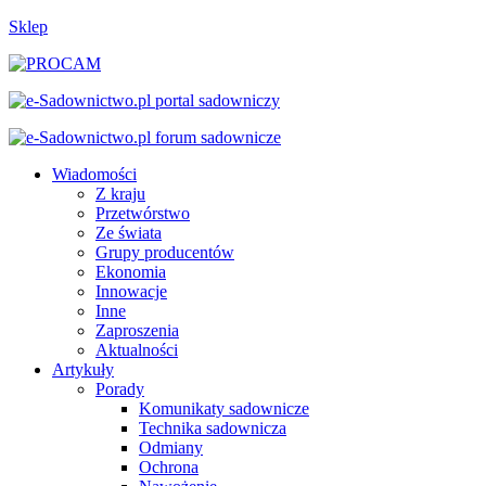
Sklep
Wiadomości
Z kraju
Przetwórstwo
Ze świata
Grupy producentów
Ekonomia
Innowacje
Inne
Zaproszenia
Aktualności
Artykuły
Porady
Komunikaty sadownicze
Technika sadownicza
Odmiany
Ochrona