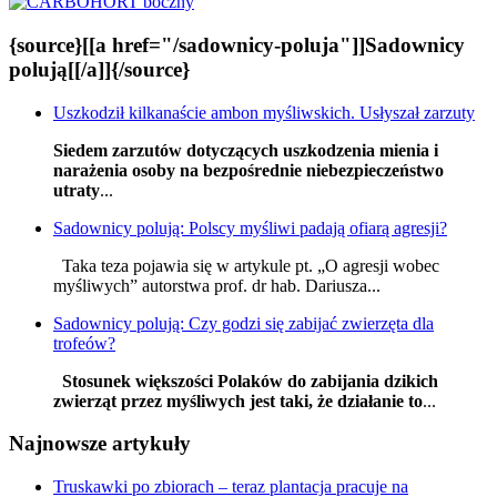
{source}[[a href="/sadownicy-poluja"]]Sadownicy
polują[[/a]]{/source}
Uszkodził kilkanaście ambon myśliwskich. Usłyszał zarzuty
Siedem zarzutów dotyczących uszkodzenia mienia i
narażenia osoby na bezpośrednie niebezpieczeństwo
utraty
...
Sadownicy polują: Polscy myśliwi padają ofiarą agresji?
Taka teza pojawia się w artykule pt. „O agresji wobec
myśliwych” autorstwa prof. dr hab. Dariusza...
Sadownicy polują: Czy godzi się zabijać zwierzęta dla
trofeów?
Stosunek większości Polaków do zabijania dzikich
zwierząt przez myśliwych jest taki, że działanie to
...
Najnowsze artykuły
Truskawki po zbiorach – teraz plantacja pracuje na