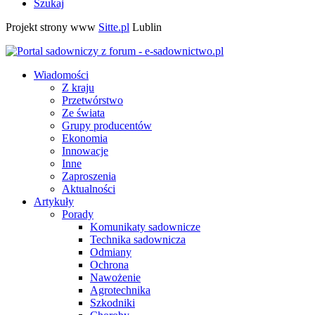
Szukaj
Projekt strony www
Sitte.pl
Lublin
Wiadomości
Z kraju
Przetwórstwo
Ze świata
Grupy producentów
Ekonomia
Innowacje
Inne
Zaproszenia
Aktualności
Artykuły
Porady
Komunikaty sadownicze
Technika sadownicza
Odmiany
Ochrona
Nawożenie
Agrotechnika
Szkodniki