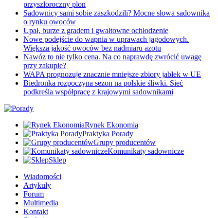
przyszłoroczny plon
Sadownicy sami sobie zaszkodzili? Mocne słowa sadownika
o rynku owoców
Upał, burze z gradem i gwałtowne ochłodzenie
Nowe podejście do wapnia w uprawach jagodowych.
Większa jakość owoców bez nadmiaru azotu
Nawóz to nie tylko cena. Na co naprawdę zwrócić uwagę
przy zakupie?
WAPA prognozuje znacznie mniejsze zbiory jabłek w UE
Biedronka rozpoczyna sezon na polskie śliwki. Sieć
podkreśla współpracę z krajowymi sadownikami
Rynek Ekonomia
Praktyka Porady
Grupy producentów
Komunikaty sadownicze
Sklep
Wiadomości
Artykuły
Forum
Multimedia
Kontakt