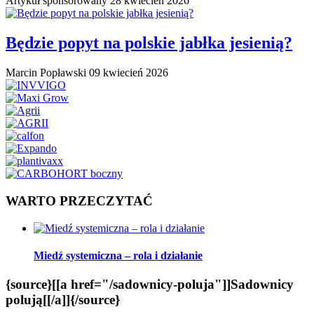
Artykuł sponsorowany
28 kwiecień 2026
Będzie popyt na polskie jabłka jesienią?
Marcin Popławski
09 kwiecień 2026
WARTO PRZECZYTAĆ
Miedź systemiczna – rola i działanie
{source}[[a href="/sadownicy-poluja"]]Sadownicy
polują[[/a]]{/source}