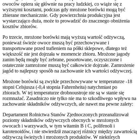
owoców opiera się głównie na pracy ludzkiej, co wiąże się z
wyższymi kosztami, podczas gdy mrożone borówki mogą być
zbierane mechanicznie. Gdy powierzchnia produkcyjna jest
wystarczająco duża, może to prowadzić do znacznego obniżenia
kosztów zbiorów.
Po trzecie, mrożone borówki mają wyższą wartość odżywczą,
ponieważ świeże owoce muszą być przechowywane i
transportowane przed trafieniem na półki sklepowe, dlatego też
większość nie jest dojrzała w momencie zbioru. Mrożone jagody
zanim będą mogły być zebrane, posortowane, oczyszczone i
ostatecznie zamrożone muszą być całkowicie dojrzałe. Zamrożenie
jagód to najlepszy sposób na zachowanie ich wartości odżywczej.
Mrożone borówki są zwykle przechowywane w temperaturze -18
stopni Celsjusza (-0,4 stopnia Fahrenheita) natychmiast po
zbiorach. W tej temperaturze drobnoustroje nie są w stanie się
rozmnażać. Zasadniczo nie tylko nie ma to szkodliwego wpływu na
zachowanie składników odżywczych, ale nawet ma pewne zalety:
Departament Rolnictwa Stanów Zjednoczonych przeanalizował
poziomy składników odżywczych obecnych w mrożonych
owocach i warzywach, w tym witamin B i C, polifenoli i
karotenoidów, i nie stwierdził znaczącej różnicy między zawartością
odżywczą świeżych i mrożonych produktów. W niektórych