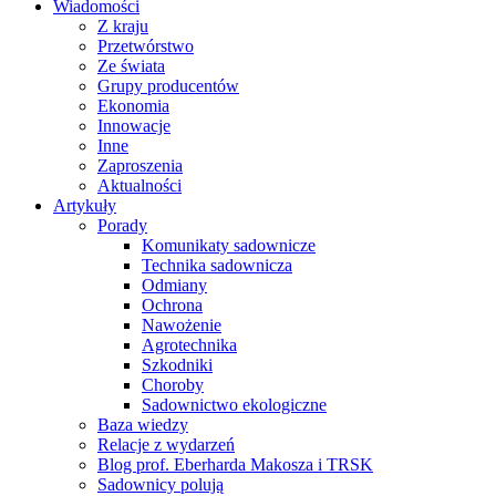
Wiadomości
Z kraju
Przetwórstwo
Ze świata
Grupy producentów
Ekonomia
Innowacje
Inne
Zaproszenia
Aktualności
Artykuły
Porady
Komunikaty sadownicze
Technika sadownicza
Odmiany
Ochrona
Nawożenie
Agrotechnika
Szkodniki
Choroby
Sadownictwo ekologiczne
Baza wiedzy
Relacje z wydarzeń
Blog prof. Eberharda Makosza i TRSK
Sadownicy polują