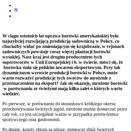
W ciągu ostatnich lat uprawa borówki amerykańskiej była
najszybciej rozwijającą produkcją sadowniczą w Polsce, co
chociażby widać po zmieniającym się krajobrazie, w rejonach
sadowniczych powstaje coraz więcej plantacji borówki
wysokiej. Nasz kraj jest drugim producentem tych
superowoców w Unii Europejskiej i 6. w świecie, mówi się, że
borówka stała się polskim towarem eksportowym. Przy tak
dynamicznym wzroście produkcji borówki w Polsce, może
warto rozważyć produkcję tych owoców do mrożenie z
przeznaczeniem na eksport? Jak się okazuję, mrożone borówki
w porównaniu ze świeżymi mają kilka zalet o których warto
wiedzieć.
Po pierwsze, w porównaniu do stosunkowo krótkiego okresu
przechowywania świeżych jagód, mrożone można dostarczać przez
cały rok, co jest szczególnie ważne w przypadku przetwórstwa
spożywczego oraz gastronomii.
Po drugie, koszty zbioru są niższe, ponieważ zbiór świeżych