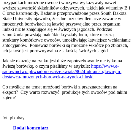
przypadkach mrożone owoce i warzywa wykazywały nawet
wyższą zawartość składników odżywczych, takich jak witaminy B i
C oraz karotenoidy. Badanie przeprowadzone przez South Dakota
State University ujawniło, że silne przeciwutleniacze zawarte w
mrożonych borówkach są łatwiej przyswajalne przez organizm
ludzki niż te znajdujące się w świeżych jagodach. Podczas
zamrażania powstają maleńkie kryształy lodu, które niszczą
struktury komórkowe owoców, umożliwiając łatwiejsze wchłanianie
antocyjanów. Ponieważ borówki są mrożone wkrótce po zbiorach,
ich jakość jest porównywalna z jakością świeżych jagód.
Jak się okazuję na rynku jest duże zapotrzebowanie nie tylko na
świeżą borówkę, o czym pisaliśmy w artykule:
https://www.e-
sadownictwo.pl/wiadomosci/ze-swiata/8624-ukraina-glownym-
dostawca-mrozonych-borowek-na-rynek-chinski
Co myślicie na temat mrożonej borówki z przeznaczeniem na
eksport? Czy warto rozważyć produkcje tych owoców pod takim
kątem?
fot. pixabay
Dodaj komentarz