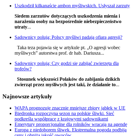
Uszkodził kilkanaście ambon myśliwskich. Usłyszał zarzuty
Siedem zarzutów dotyczących uszkodzenia mienia i
narażenia osoby na bezpośrednie niebezpieczeństwo
utraty
...
Sadownicy polują: Polscy myśliwi padają ofiarą agresji?
Taka teza pojawia się w artykule pt. „O agresji wobec
myśliwych” autorstwa prof. dr hab. Dariusza...
Sadownicy polują: Czy godzi się zabijać zwierzęta dla
trofeów?
Stosunek większości Polaków do zabijania dzikich
zwierząt przez myśliwych jest taki, że działanie to
...
Najnowsze artykuły
WAPA prognozuje znacznie mniejsze zbiory jabłek w UE
Biedronka rozpoczyna sezon na polskie śliwki. Sieć
podkreśla współpracę z krajowymi sadownikami
Emerytury proporcjonalne dla rolników wracają na agendę
Europa z niedoborem śliwek. Ekstremalna pogoda podbija
ceny i obniża jakość owoców