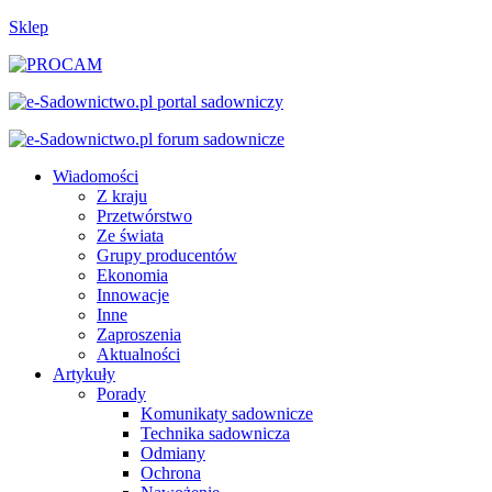
Sklep
Wiadomości
Z kraju
Przetwórstwo
Ze świata
Grupy producentów
Ekonomia
Innowacje
Inne
Zaproszenia
Aktualności
Artykuły
Porady
Komunikaty sadownicze
Technika sadownicza
Odmiany
Ochrona