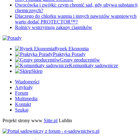
Owocówka i zwójki: czym chronić sad, gdy ubywa substancji
chemicznych?
Dlaczego do chlorku wapnia i innych nawozów wapniowych
warto dodać PROTECTOR™?
Rolnicy wstrzymują zakupy ciągników
Rynek Ekonomia
Praktyka Porady
Grupy producentów
Komunikaty sadownicze
Sklep
Wiadomości
Artykuły
Forum
Multimedia
Kontakt
Szukaj
Projekt strony www
Sitte.pl
Lublin