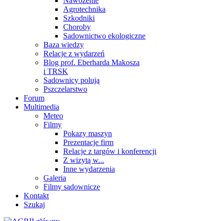
Nawożenie
Agrotechnika
Szkodniki
Choroby
Sadownictwo ekologiczne
Baza wiedzy
Relacje z wydarzeń
Blog prof. Eberharda Makosza
i TRSK
Sadownicy polują
Pszczelarstwo
Forum
Multimedia
Meteo
Filmy
Pokazy maszyn
Prezentacje firm
Relacje z targów i konferencji
Z wizytą w...
Inne wydarzenia
Galeria
Filmy sadownicze
Kontakt
Szukaj