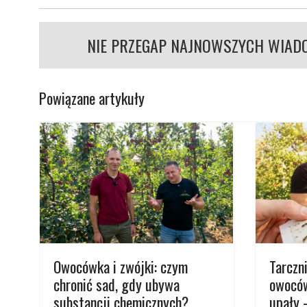
NIE PRZEGAP NAJNOWSZYCH WIAD
Powiązane artykuły
Owocówka i zwójki: czym
Tarczni
chronić sad, gdy ubywa
owoców
substancji chemicznych?
upały 