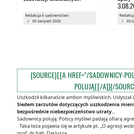
3.08.
Redakcja E-sadownictwo
Redakcj
05 sierpień 2026
03 s
{SOURCE}[[A HREF="/SADOWNICY-PO
POLUJĄ[[/A]]{/SOURC
Uszkodził kilkanaście ambon myśliwskich. Usłyszał 
Siedem zarzutów dotyczących uszkodzenia mieni
bezpośrednie niebezpieczeństwo utraty
...
Sadownicy polują: Polscy myśliwi padają ofiarą agre
Taka teza pojawia się w artykule pt. „O agresji wo
prof. dr hab. Dariusza...