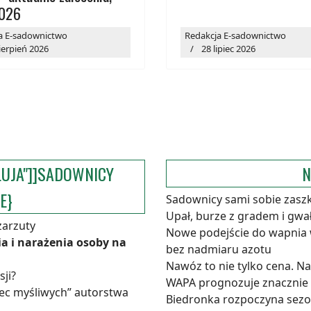
2026
a E-sadownictwo
Redakcja E-sadownictwo
ierpień 2026
28 lipiec 2026
LUJA"]]SADOWNICY
N
E}
Sadownicy sami sobie zasz
Upał, burze z gradem i gw
zarzuty
Nowe podejście do wapnia
a i narażenia osoby na
bez nadmiaru azotu
Nawóz to nie tylko cena. N
sji?
WAPA prognozuje znacznie m
bec myśliwych” autorstwa
Biedronka rozpoczyna sezon