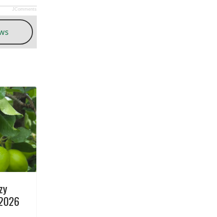
JComments
ews
zy
.2026