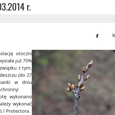
03.2014 r.
olację otoczni
wysiała już 75%
związku z tym,
 deszczu (do 27
tkanki w dniu
ochronny:
botę wykonano
należy wykonać
 l Protectora.