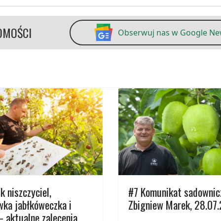
OMOŚCI
Obserwuj nas w Google N
k niszczyciel,
#7 Komunikat sadownic
ka jabłkóweczka i
Zbigniew Marek, 28.07
– aktualne zalecenia,