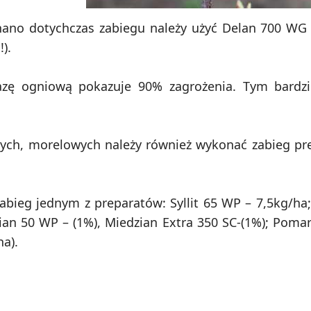
nano dotychczas zabiegu należy użyć Delan 700 W
).
zę ogniową pokazuje 90% zagrożenia. Tym bardzie
wych, morelowych należy również wykonać zabieg p
bieg jednym z preparatów: Syllit 65 WP – 7,5kg/ha
an 50 WP – (1%), Miedzian Extra 350 SC-(1%); Pomar
a).