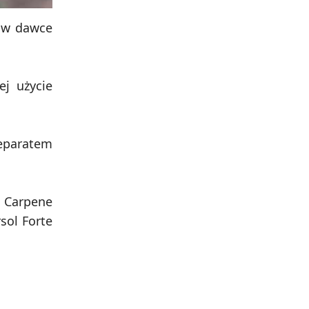
G w dawce
j użycie
reparatem
; Carpene
sol Forte