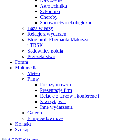
Nawożenie
Agrotechnika
Szkodniki
Choroby
Sadownictwo ekologiczne
Baza wiedzy
Relacje z wydarzeń
Blog prof. Eberharda Makosza
i TRSK
Sadownicy polują
Pszczelarstwo
Forum
Multimedia
Meteo
Filmy
Pokazy maszyn
Prezentacje firm
Relacje z targów i konferencji
Z wizytą w...
Inne wydarzenia
Galeria
Filmy sadownicze
Kontakt
Szukaj