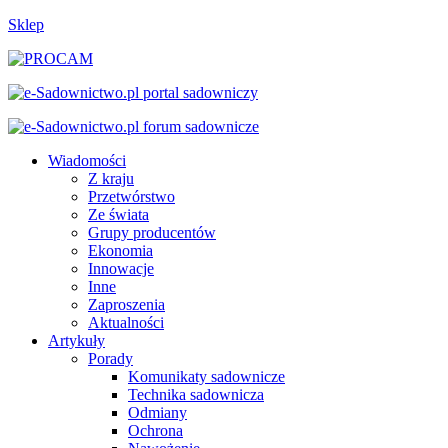
Sklep
Wiadomości
Z kraju
Przetwórstwo
Ze świata
Grupy producentów
Ekonomia
Innowacje
Inne
Zaproszenia
Aktualności
Artykuły
Porady
Komunikaty sadownicze
Technika sadownicza
Odmiany
Ochrona