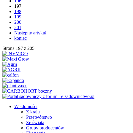
196
197
198
199
200
201
Następny artykuł
koniec
Strona 197 z 205
Wiadomości
Z kraju
Przetwórstwo
Ze świata
Grupy producentów