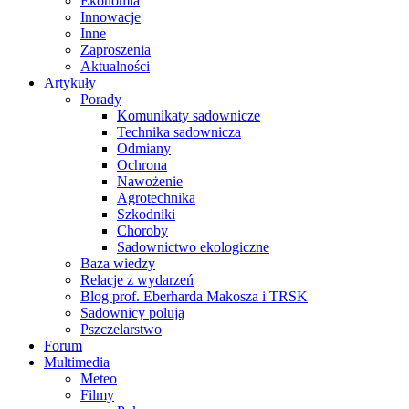
Ekonomia
Innowacje
Inne
Zaproszenia
Aktualności
Artykuły
Porady
Komunikaty sadownicze
Technika sadownicza
Odmiany
Ochrona
Nawożenie
Agrotechnika
Szkodniki
Choroby
Sadownictwo ekologiczne
Baza wiedzy
Relacje z wydarzeń
Blog prof. Eberharda Makosza i TRSK
Sadownicy polują
Pszczelarstwo
Forum
Multimedia
Meteo
Filmy