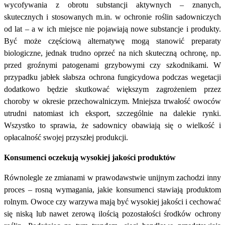
wycofywania z obrotu substancji aktywnych – znanych,
skutecznych i stosowanych m.in. w ochronie roślin sadowniczych
od lat – a w ich miejsce nie pojawiają nowe substancje i produkty.
Być może częściową alternatywę mogą stanowić preparaty
biologiczne, jednak trudno oprzeć na nich skuteczną ochronę, np.
przed groźnymi patogenami grzybowymi czy szkodnikami. W
przypadku jabłek słabsza ochrona fungicydowa podczas wegetacji
dodatkowo będzie skutkować większym zagrożeniem przez
choroby w okresie przechowalniczym. Mniejsza trwałość owoców
utrudni natomiast ich eksport, szczególnie na dalekie rynki.
Wszystko to sprawia, że sadownicy obawiają się o wielkość i
opłacalność swojej przyszłej produkcji.
Konsumenci oczekują wysokiej jakości produktów
Równolegle ze zmianami w prawodawstwie unijnym zachodzi inny
proces – rosną wymagania, jakie konsumenci stawiają produktom
rolnym. Owoce czy warzywa mają być wysokiej jakości i cechować
się niską lub nawet zerową ilością pozostałości środków ochrony