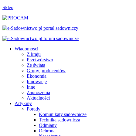
Sklep
Wiadomości
Z kraju
Przetwórstwo
Ze świata
Grupy producentów
Ekonomia
Innowacje
Inne
Zaproszenia
Aktualności
Artykuły
Porady
Komunikaty sadownicze
Technika sadownicza
Odmiany
Ochrona