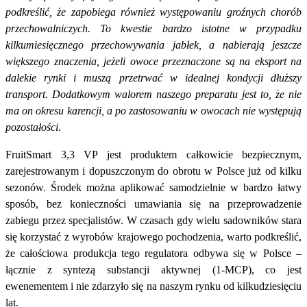
podkreślić, że
zapobiega również występowaniu groźnych chorób
przechowalniczych. To kwestie bardzo istotne w przypadku
kilkumiesięcznego przechowywania jabłek, a nabierają jeszcze
większego znaczenia, jeżeli owoce przeznaczone są na eksport na
dalekie rynki i muszą przetrwać w idealnej kondycji dłuższy
transport. Dodatkowym walorem naszego preparatu jest to, że nie
ma on okresu karencji, a po zastosowaniu w owocach nie występują
pozostałości
.
FruitSmart 3,3 VP jest produktem całkowicie bezpiecznym,
zarejestrowanym i dopuszczonym do obrotu w Polsce już od kilku
sezonów. Środek można aplikować samodzielnie w bardzo łatwy
sposób, bez konieczności umawiania się na przeprowadzenie
zabiegu przez specjalistów. W czasach gdy wielu sadowników stara
się korzystać z wyrobów krajowego pochodzenia, warto podkreślić,
że całościowa produkcja tego regulatora odbywa się w Polsce –
łącznie z syntezą substancji aktywnej (1-MCP), co jest
ewenementem i nie zdarzyło się na naszym rynku od kilkudziesięciu
lat.