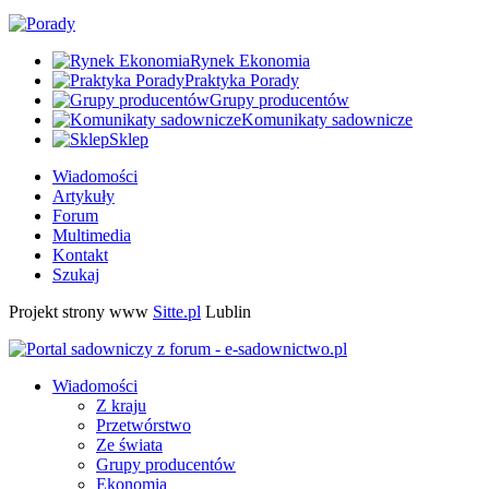
Rynek Ekonomia
Praktyka Porady
Grupy producentów
Komunikaty sadownicze
Sklep
Wiadomości
Artykuły
Forum
Multimedia
Kontakt
Szukaj
Projekt strony www
Sitte.pl
Lublin
Wiadomości
Z kraju
Przetwórstwo
Ze świata
Grupy producentów
Ekonomia