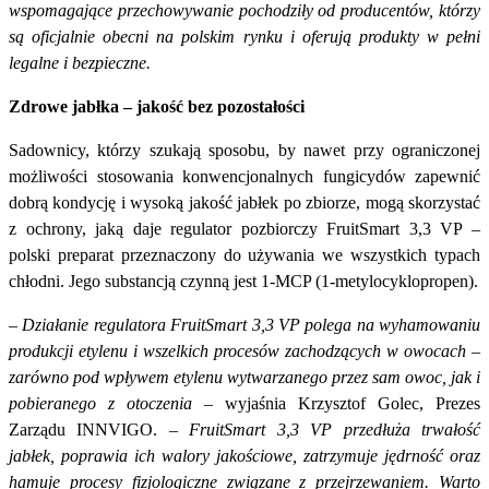
wspomagające przechowywanie pochodziły od producentów, którzy
są oficjalnie obecni na polskim rynku i oferują produkty w pełni
legalne i bezpieczne.
Zdrowe jabłka – jakość bez pozostałości
Sadownicy, którzy szukają sposobu, by nawet przy ograniczonej
możliwości stosowania konwencjonalnych fungicydów zapewnić
dobrą kondycję i wysoką jakość jabłek po zbiorze, mogą skorzystać
z ochrony, jaką daje regulator pozbiorczy FruitSmart 3,3 VP –
polski preparat przeznaczony do używania we wszystkich typach
chłodni. Jego substancją czynną jest 1-MCP (1-metylocyklopropen).
–
Działanie regulatora FruitSmart 3,3 VP polega na wyhamowaniu
produkcji etylenu i wszelkich procesów zachodzących w owocach –
zarówno pod wpływem etylenu wytwarzanego przez sam owoc, jak i
pobieranego z otoczenia
– wyjaśnia Krzysztof Golec, Prezes
Zarządu INNVIGO. –
FruitSmart 3,3 VP
przedłuża trwałość
jabłek, poprawia ich walory jakościowe, zatrzymuje jędrność oraz
hamuje procesy fizjologiczne związane z przejrzewaniem. Warto