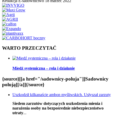
Redakcja E-sadownictwo
18 marzec 2022
WARTO PRZECZYTAĆ
Miedź systemiczna – rola i działanie
{source}[[a href="/sadownicy-poluja"]]Sadownicy
polują[[/a]]{/source}
Uszkodził kilkanaście ambon myśliwskich. Usłyszał zarzuty
Siedem zarzutów dotyczących uszkodzenia mienia i
narażenia osoby na bezpośrednie niebezpieczeństwo
utraty
...