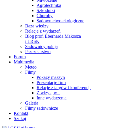
Nawożenie
Agrotechnika
Szkodniki
Choroby
Sadownictwo ekologiczne
Baza wiedzy
Relacje z wydarzeń
Blog prof. Eberharda Makosza
i TRSK
Sadownicy polują
Pszczelarstwo
Forum
Multimedia
Meteo
Filmy
Pokazy maszyn
Prezentacje firm
Relacje z targów i konferencji
Z wizytą w...
Inne wydarzenia
Galeria
Filmy sadownicze
Kontakt
Szukaj