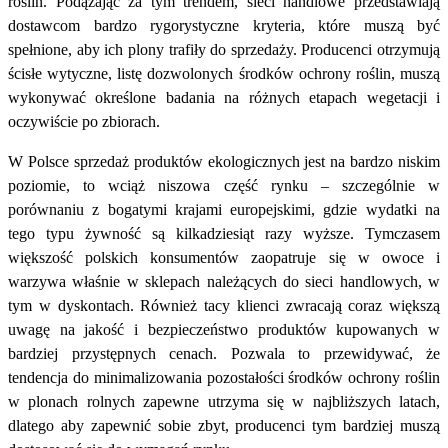
roślin. Podążając za tym trendem, sieci handlowe przedstawiają
dostawcom bardzo rygorystyczne kryteria, które muszą być
spełnione, aby ich plony trafiły do sprzedaży. Producenci otrzymują
ścisłe wytyczne, listę dozwolonych środków ochrony roślin, muszą
wykonywać określone badania na różnych etapach wegetacji i
oczywiście po zbiorach.
W Polsce sprzedaż produktów ekologicznych jest na bardzo niskim
poziomie, to wciąż niszowa część rynku – szczególnie w
porównaniu z bogatymi krajami europejskimi, gdzie wydatki na
tego typu żywność są kilkadziesiąt razy wyższe. Tymczasem
większość polskich konsumentów zaopatruje się w owoce i
warzywa właśnie w sklepach należących do sieci handlowych, w
tym w dyskontach. Również tacy klienci zwracają coraz większą
uwagę na jakość i bezpieczeństwo produktów kupowanych w
bardziej przystępnych cenach. Pozwala to przewidywać, że
tendencja do minimalizowania pozostałości środków ochrony roślin
w plonach rolnych zapewne utrzyma się w najbliższych latach,
dlatego aby zapewnić sobie zbyt, producenci tym bardziej muszą