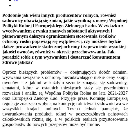
Podobnie jak wielu innych producentów rolnych, również
sadownicy obawiają się zmian, jakie wynikną z nowej Wspólnej
Polityki Rolnej i Europejskiego Zielonego Ładu. W związku z
wycofywaniem z rynku znanych substancji aktywnych i
planowanym dalszym ograniczaniem stosowania środków
ochrony roślin pojawiają się wątpliwości, czy możliwe będzie
dalsze prowadzenie skutecznej ochrony i zapewnienie wysokiej
jakości owoców, również w okresie przechowywania. Jak
poradzić sobie z tym wyzwaniem i dostarczać konsumentom
zdrowe jabłka?
Oprócz bieżących problemów – obejmujących dobór odmian,
wyzwania związane z ochroną, niezadawalająco niskie ceny skupu
owoców – z jakimi w każdym sezonie zmagają się sadownicy,
tematami, które w ostatnich miesiącach stały się przedmiotem
rozważań i analiz, są Wspólna Polityka Rolna na lata 2021-2027
oraz Europejski Zielony Ład. Przyjęte przez Komisję Europejską
regulacje znacząco wpłyną na kondycję rolnictwa i sadownictwa we
wszystkich krajach unijnych. Trzeba jednak pamiętać, że
uwarunkowania produkcji rolnej w poszczególnych państwach
członkowskich różnią się, a w polskich realiach przystosowanie
gospodarstw do nowych przepisów może być trudne.