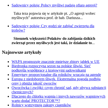
Sadownicy polują: Polscy myśliwi padają ofiarą agresji?
Taka teza pojawia się w artykule pt. „O agresji wobec
myśliwych” autorstwa prof. dr hab. Dariusza...
Sadownicy polują: Czy godzi się zabijać zwierzęta dla
trofeów?
Stosunek większości Polaków do zabijania dzikich
zwierząt przez myśliwych jest taki, że działanie to
...
Najnowsze artykuły
WAPA prognozuje znacznie mniejsze zbiory jabłek w UE
Biedronka rozpoczyna sezon na polskie śliwki. Sieć
podkreśla współpracę z krajowymi sadownikami
Emerytury proporcjonalne dla rolników wracają na agendę
Europa z niedoborem śliwek. Ekstremalna pogoda podbija
ceny i obniża jakość owoców
Owocówka i zwójki: czym chronić sad, gdy ubywa substancji
chemicznych?
Dlaczego do chlorku wapnia i innych nawozów wapniowych
warto dodać PROTECTOR™?
Rolnicy wstrzymują zakupy ciągników