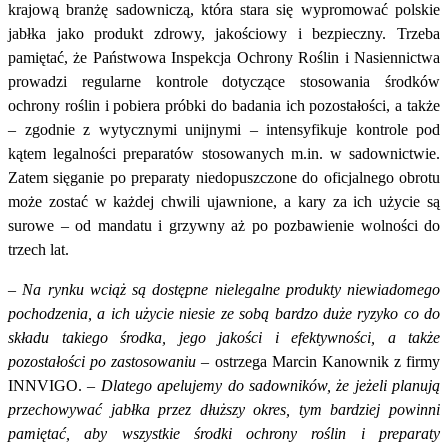
krajową branżę sadowniczą, która stara się wypromować polskie
jabłka jako produkt zdrowy, jakościowy i bezpieczny. Trzeba
pamiętać, że Państwowa Inspekcja Ochrony Roślin i Nasiennictwa
prowadzi regularne kontrole dotyczące stosowania środków
ochrony roślin i pobiera próbki do badania ich pozostałości, a także
– zgodnie z wytycznymi unijnymi – intensyfikuje kontrole pod
kątem legalności preparatów stosowanych m.in. w sadownictwie.
Zatem sięganie po preparaty niedopuszczone do oficjalnego obrotu
może zostać w każdej chwili ujawnione, a kary za ich użycie są
surowe – od mandatu i grzywny aż po pozbawienie wolności do
trzech lat.
–
Na rynku wciąż są dostępne nielegalne produkty niewiadomego
pochodzenia, a ich użycie niesie ze sobą bardzo duże ryzyko co do
składu takiego środka, jego jakości i efektywności, a także
pozostałości po zastosowaniu
– ostrzega Marcin Kanownik z firmy
INNVIGO. –
Dlatego apelujemy do sadowników, że jeżeli planują
przechowywać jabłka przez dłuższy okres, tym bardziej powinni
pamiętać, aby wszystkie środki ochrony roślin i preparaty