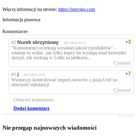
Więcej informacji na stronie:
https://innvigo.com
Informacja prasowa
Komentarze
+3
#2
Nurek skrzyniowy
2021-10-02 02:17
"Konsumenci oczekują wysokiej jakości produktów" -
właśnie to widać, jak tylko kupry im wystają znad krawędzi
skrzyń, tak nurkują w Lidlu za jabłkami...
Cytować
+7
#1
j
2021-10-01 18:31
Wystarczy kontrolować import owoców z poza Unii na
obecność substancji
Cytować
Odśwież komentarze
Dodaj komentarz
JComments
Nie przegap najnowszych wiadomości