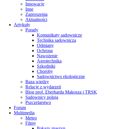
Innowacje
Inne
Zaproszenia
Aktualności
Artykuły
Porady
Komunikaty sadownicze
Technika sadownicza
Odmiany
Ochrona
Nawożenie
Agrotechnika
Szkodniki
Choroby
Sadownictwo ekologiczne
Baza wiedzy
Relacje z wydarzeń
Blog prof. Eberharda Makosza i TRSK
Sadownicy polują
Pszczelarstwo
Forum
Multimedia
Meteo
Filmy
Pokazy maszyn