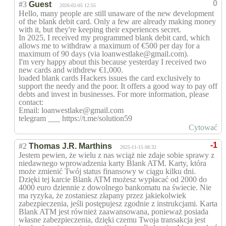
0
#3
Guest
2026-02-05 12:55
Hello, many people are still unaware of the new development
of the blank debit card. Only a few are already making money
with it, but they're keeping their experiences secret.
In 2025, I received my programmed blank debit card, which
allows me to withdraw a maximum of €500 per day for a
maximum of 90 days (via loanwestlake@gmail.com).
I'm very happy about this because yesterday I received two
new cards and withdrew €1,000.
loaded blank cards Hackers issues the card exclusively to
support the needy and the poor. It offers a good way to pay off
debts and invest in businesses. For more information, please
contact:
Email: loanwestlake@gmail.com
telegram ___ https://t.me/solution59
Cytować
-1
#2
Thomas J.R. Marthins
2025-11-15 08:32
Jestem pewien, że wielu z nas wciąż nie zdaje sobie sprawy z
niedawnego wprowadzenia karty Blank ATM. Karty, która
może zmienić Twój status finansowy w ciągu kilku dni.
Dzięki tej karcie Blank ATM możesz wypłacać od 2000 do
4000 euro dziennie z dowolnego bankomatu na świecie. Nie
ma ryzyka, że ​​zostaniesz złapany przez jakiekolwiek
zabezpieczenia, jeśli postępujesz zgodnie z instrukcjami. Karta
Blank ATM jest również zaawansowana, ponieważ posiada
własne zabezpieczenia, dzięki czemu Twoja transakcja jest