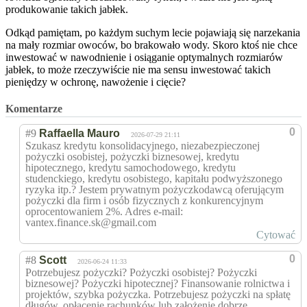
produkowanie takich jabłek.
Odkąd pamiętam, po każdym suchym lecie pojawiają się narzekania
na mały rozmiar owoców, bo brakowało wody. Skoro ktoś nie chce
inwestować w nawodnienie i osiąganie optymalnych rozmiarów
jabłek, to może rzeczywiście nie ma sensu inwestować takich
pieniędzy w ochronę, nawożenie i cięcie?
Komentarze
0
#9
Raffaella Mauro
2026-07-29 21:11
Szukasz kredytu konsolidacyjnego, niezabezpieczonej
pożyczki osobistej, pożyczki biznesowej, kredytu
hipotecznego, kredytu samochodowego, kredytu
studenckiego, kredytu osobistego, kapitału podwyższonego
ryzyka itp.? Jestem prywatnym pożyczkodawcą oferującym
pożyczki dla firm i osób fizycznych z konkurencyjnym
oprocentowaniem 2%. Adres e-mail:
vantex.finance.sk@gmail.com
Cytować
0
#8
Scott
2026-06-24 11:33
Potrzebujesz pożyczki? Pożyczki osobistej? Pożyczki
biznesowej? Pożyczki hipotecznej? Finansowanie rolnictwa i
projektów, szybka pożyczka. Potrzebujesz pożyczki na spłatę
długów, opłacenie rachunków lub założenie dobrze