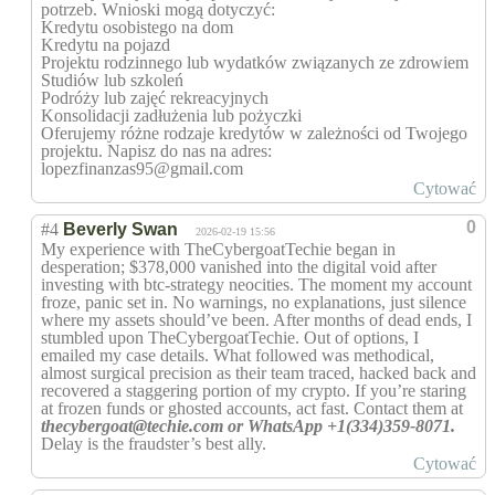
potrzeb. Wnioski mogą dotyczyć:
Kredytu osobistego na dom
Kredytu na pojazd
Projektu rodzinnego lub wydatków związanych ze zdrowiem
Studiów lub szkoleń
Podróży lub zajęć rekreacyjnych
Konsolidacji zadłużenia lub pożyczki
Oferujemy różne rodzaje kredytów w zależności od Twojego
projektu. Napisz do nas na adres:
lopezfinanzas95@gmail.com
Cytować
0
#4
Beverly Swan
2026-02-19 15:56
My experience with TheCybergoatTechie began in
desperation; $378,000 vanished into the digital void after
investing with btc-strategy neocities. The moment my account
froze, panic set in. No warnings, no explanations, just silence
where my assets should’ve been. After months of dead ends, I
stumbled upon TheCybergoatTechie. Out of options, I
emailed my case details. What followed was methodical,
almost surgical precision as their team traced, hacked back and
recovered a staggering portion of my crypto. If you’re staring
at frozen funds or ghosted accounts, act fast. Contact them at
thecybergoat@techie.com or WhatsApp +1(334)359-8071.
Delay is the fraudster’s best ally.
Cytować