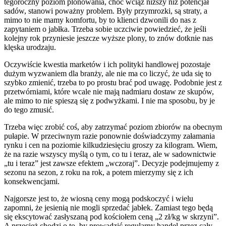
tegoroczny poziom plonowania, choć wciąż niższy niż potencjał
sadów, stanowi poważny problem. Były przymrozki, są straty, a
mimo to nie mamy komfortu, by to klienci dzwonili do nas z
zapytaniem o jabłka. Trzeba sobie uczciwie powiedzieć, że jeśli
kolejny rok przyniesie jeszcze wyższe plony, to znów dotknie nas
klęska urodzaju.
Oczywiście kwestia marketów i ich polityki handlowej pozostaje
dużym wyzwaniem dla branży, ale nie ma co liczyć, że uda się to
szybko zmienić, trzeba to po prostu brać pod uwagę. Podobnie jest z
przetwórniami, które wcale nie mają nadmiaru dostaw ze skupów,
ale mimo to nie spieszą się z podwyżkami. I nie ma sposobu, by je
do tego zmusić.
Trzeba więc zrobić coś, aby zatrzymać poziom zbiorów na obecnym
pułapie. W przeciwnym razie ponownie doświadczymy załamania
rynku i cen na poziomie kilkudziesięciu groszy za kilogram. Wiem,
że na razie wszyscy myślą o tym, co tu i teraz, ale w sadownictwie
„tu i teraz” jest zawsze efektem „wczoraj”. Decyzje podejmujemy z
sezonu na sezon, z roku na rok, a potem mierzymy się z ich
konsekwencjami.
Najgorsze jest to, że wiosną ceny mogą podskoczyć i wielu
zapomni, że jesienią nie mogli sprzedać jabłek. Zamiast tego będą
się ekscytować zasłyszaną pod kościołem ceną „2 zł/kg w skrzyni”.
A przecież chodzi o to, by prowadzić regularny handel przez cały