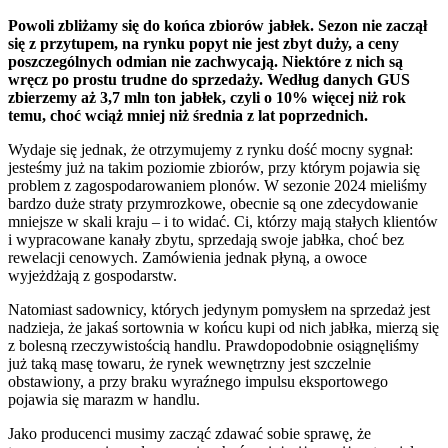
Powoli zbliżamy się do końca zbiorów jabłek. Sezon nie zaczął
się z przytupem, na rynku popyt nie jest zbyt duży, a ceny
poszczególnych odmian nie zachwycają. Niektóre z nich są
wręcz po prostu trudne do sprzedaży. Według danych GUS
zbierzemy aż 3,7 mln ton jabłek, czyli o 10% więcej niż rok
temu, choć wciąż mniej niż średnia z lat poprzednich.
Wydaje się jednak, że otrzymujemy z rynku dość mocny sygnał:
jesteśmy już na takim poziomie zbiorów, przy którym pojawia się
problem z zagospodarowaniem plonów. W sezonie 2024 mieliśmy
bardzo duże straty przymrozkowe, obecnie są one zdecydowanie
mniejsze w skali kraju – i to widać. Ci, którzy mają stałych klientów
i wypracowane kanały zbytu, sprzedają swoje jabłka, choć bez
rewelacji cenowych. Zamówienia jednak płyną, a owoce
wyjeżdżają z gospodarstw.
Natomiast sadownicy, których jedynym pomysłem na sprzedaż jest
nadzieja, że jakaś sortownia w końcu kupi od nich jabłka, mierzą się
z bolesną rzeczywistością handlu. Prawdopodobnie osiągnęliśmy
już taką masę towaru, że rynek wewnętrzny jest szczelnie
obstawiony, a przy braku wyraźnego impulsu eksportowego
pojawia się marazm w handlu.
Jako producenci musimy zacząć zdawać sobie sprawę, że