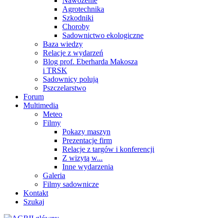
Nawożenie
Agrotechnika
Szkodniki
Choroby
Sadownictwo ekologiczne
Baza wiedzy
Relacje z wydarzeń
Blog prof. Eberharda Makosza
i TRSK
Sadownicy polują
Pszczelarstwo
Forum
Multimedia
Meteo
Filmy
Pokazy maszyn
Prezentacje firm
Relacje z targów i konferencji
Z wizytą w...
Inne wydarzenia
Galeria
Filmy sadownicze
Kontakt
Szukaj