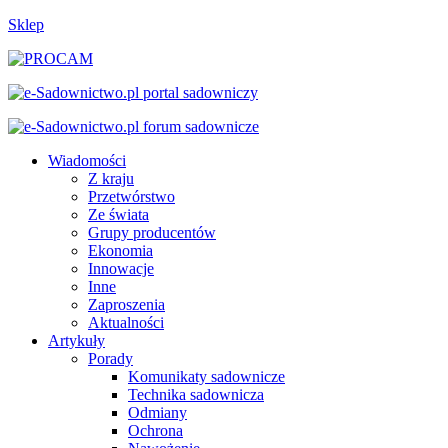
Sklep
Wiadomości
Z kraju
Przetwórstwo
Ze świata
Grupy producentów
Ekonomia
Innowacje
Inne
Zaproszenia
Aktualności
Artykuły
Porady
Komunikaty sadownicze
Technika sadownicza
Odmiany
Ochrona