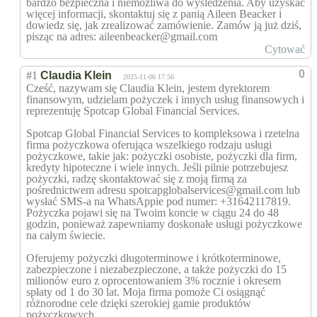
bardzo bezpieczna i niemożliwa do wyśledzenia. Aby uzyskać
więcej informacji, skontaktuj się z panią Aileen Beacker i
dowiedz się, jak zrealizować zamówienie. Zamów ją już dziś,
pisząc na adres: aileenbeacker@gmail.com
Cytować
0
#1
Claudia Klein
2025-11-06 17:56
Cześć, nazywam się Claudia Klein, jestem dyrektorem
finansowym, udzielam pożyczek i innych usług finansowych i
reprezentuję Spotcap Global Financial Services.
Spotcap Global Financial Services to kompleksowa i rzetelna
firma pożyczkowa oferująca wszelkiego rodzaju usługi
pożyczkowe, takie jak: pożyczki osobiste, pożyczki dla firm,
kredyty hipoteczne i wiele innych. Jeśli pilnie potrzebujesz
pożyczki, radzę skontaktować się z moją firmą za
pośrednictwem adresu spotcapglobalservices@gmail.com lub
wysłać SMS-a na WhatsAppie pod numer: +31642117819.
Pożyczka pojawi się na Twoim koncie w ciągu 24 do 48
godzin, ponieważ zapewniamy doskonałe usługi pożyczkowe
na całym świecie.
Oferujemy pożyczki długoterminowe i krótkoterminowe,
zabezpieczone i niezabezpieczone, a także pożyczki do 15
milionów euro z oprocentowaniem 3% rocznie i okresem
spłaty od 1 do 30 lat. Moja firma pomoże Ci osiągnąć
różnorodne cele dzięki szerokiej gamie produktów
pożyczkowych.