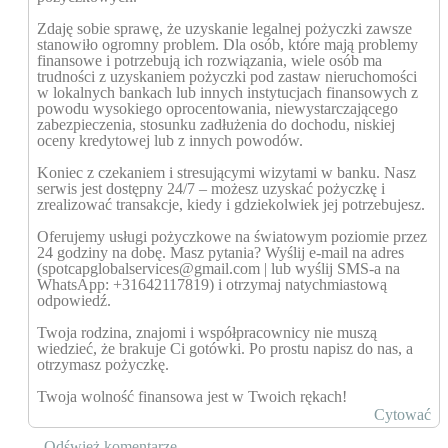
Zdaję sobie sprawę, że uzyskanie legalnej pożyczki zawsze
stanowiło ogromny problem. Dla osób, które mają problemy
finansowe i potrzebują ich rozwiązania, wiele osób ma
trudności z uzyskaniem pożyczki pod zastaw nieruchomości
w lokalnych bankach lub innych instytucjach finansowych z
powodu wysokiego oprocentowania, niewystarczającego
zabezpieczenia, stosunku zadłużenia do dochodu, niskiej
oceny kredytowej lub z innych powodów.
Koniec z czekaniem i stresującymi wizytami w banku. Nasz
serwis jest dostępny 24/7 – możesz uzyskać pożyczkę i
zrealizować transakcje, kiedy i gdziekolwiek jej potrzebujesz.
Oferujemy usługi pożyczkowe na światowym poziomie przez
24 godziny na dobę. Masz pytania? Wyślij e-mail na adres
(spotcapglobalservices@gmail.com | lub wyślij SMS-a na
WhatsApp: +31642117819) i otrzymaj natychmiastową
odpowiedź.
Twoja rodzina, znajomi i współpracownicy nie muszą
wiedzieć, że brakuje Ci gotówki. Po prostu napisz do nas, a
otrzymasz pożyczkę.
Twoja wolność finansowa jest w Twoich rękach!
Cytować
Odśwież komentarze