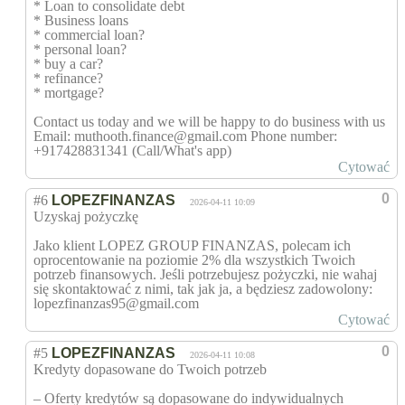
* Loan to consolidate debt
* Business loans
* commercial loan?
* personal loan?
* buy a car?
* refinance?
* mortgage?
Contact us today and we will be happy to do business with us
Email: muthooth.finance@gmail.com Phone number:
+917428831341 (Call/What's app)
Cytować
0
#6
LOPEZFINANZAS
2026-04-11 10:09
Uzyskaj pożyczkę
Jako klient LOPEZ GROUP FINANZAS, polecam ich
oprocentowanie na poziomie 2% dla wszystkich Twoich
potrzeb finansowych. Jeśli potrzebujesz pożyczki, nie wahaj
się skontaktować z nimi, tak jak ja, a będziesz zadowolony:
lopezfinanzas95@gmail.com
Cytować
0
#5
LOPEZFINANZAS
2026-04-11 10:08
Kredyty dopasowane do Twoich potrzeb
– Oferty kredytów są dopasowane do indywidualnych