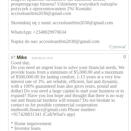
prosperującego biznesu? Udzielamy wszystkich rodzajów
pożyczek z oprocentowaniem 2%! Kontakt:
accessloanfirm2030@gmail.com
Skontaktuj się z nami: accessloanfirm2030@gmail.com
WhatsApp: +2348029970634
Napisz do nas: accessloanfirm2030@gmail.com
Cytować
0
#7
Mike
2026-06-10 14:20
Good day,
Do you need an urgent loan to solve your financial needs, We
provide loans from a minimum of $5,000.00 and a maximum
of $500,000.00 for lasting comfort, 1-15 years at a very low
interest rate of 3%. are reliable, efficient, fast and dynamic,
with a 100% guaranteed loan also gives (euro, pound and
dollar) Do you need a large capital to start your business or to
expand? Have you lost hope and thought that there is no way
out and financial burdens will remain? Do not hesitate to
contact us for possible commercial cooperation:
muthooth.finance@gmail.com Phone number:
+917428831341 (Call/What's app)
* Home improvement
* Inventor loans