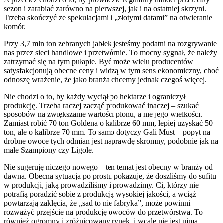
sezon i zarabiać zarówno na pierwszej, jak i na ostatniej skrzyni.
Trzeba skończyć ze spekulacjami i „złotymi datami” na otwieranie
komór.
Przy 3,7 mln ton zebranych jabłek jesteśmy podatni na rozgrywanie
nas przez sieci handlowe i przetwórnie. To mocny sygnał, że należy
zatrzymać się na tym pułapie. Być może wielu producentów
satysfakcjonują obecne ceny i widzą w tym sens ekonomiczny, choć
odnoszę wrażenie, że jako branża chcemy jednak czegoś więcej.
Nie chodzi o to, by każdy wyciął po hektarze i ograniczył
produkcję. Trzeba raczej zacząć produkować inaczej – szukać
sposobów na zwiększanie wartości plonu, a nie jego wielkości.
Zamiast robić 70 ton Goldena o kalibrze 60 mm, lepiej uzyskać 50
ton, ale o kalibrze 70 mm. To samo dotyczy Gali Must – popyt na
drobne owoce tych odmian jest naprawdę skromny, podobnie jak na
małe Szampiony czy Ligole.
Nie sugeruję niczego nowego – ten temat jest obecny w branży od
dawna. Obecna sytuacja po prostu pokazuje, że doszliśmy do sufitu
w produkcji, jaką prowadziliśmy i prowadzimy. Ci, którzy nie
potrafią poradzić sobie z produkcją wysokiej jakości, a wciąż
powtarzają zaklęcia, że „sad to nie fabryka”, może powinni
rozważyć przejście na produkcję owoców do przetwórstwa. To
również ogromny i zróżnicowany rynek, i wcale nie jest ujmą