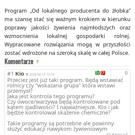
Program „Od lokalnego producenta do żłobka”
ma szansę stać się ważnym krokiem w kierunku
poprawy jakości żywienia najmłodszych oraz
wzmocnienia lokalnej gospodarki rolnej.
Wypracowane rozwiązania mogą w przyszłości
zostać wdrożone na szeroką skalę w całej Polsce.
Komentarze
#1
0
Kio
2026-06-10 15:10
Przeciez jest już taki program. Będą wstawiać
rolnicy czy "wskazana grupa" która wstawi
przemysł?
Jaka jest kontrola tego programu?
Czy owoce/warzywa będą kontrolowane pod
kątem zjadliwości? I najważniejsze. Kto i jak
będzie kontrolował skażenie chemiczne?
Takie programy są potrzebne ale powinny
służyć edukacji nawykom żywieniowym
Cytować