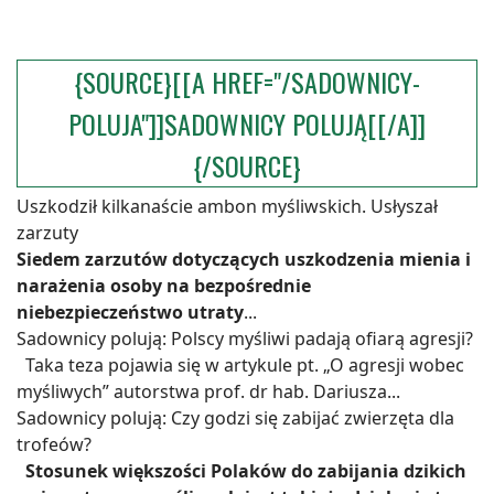
{SOURCE}[[A HREF="/SADOWNICY-
POLUJA"]]SADOWNICY POLUJĄ[[/A]]
{/SOURCE}
Uszkodził kilkanaście ambon myśliwskich. Usłyszał
zarzuty
Siedem zarzutów dotyczących uszkodzenia mienia i
narażenia osoby na bezpośrednie
niebezpieczeństwo utraty
...
Sadownicy polują: Polscy myśliwi padają ofiarą agresji?
Taka teza pojawia się w artykule pt. „O agresji wobec
myśliwych” autorstwa prof. dr hab. Dariusza...
Sadownicy polują: Czy godzi się zabijać zwierzęta dla
trofeów?
Stosunek większości Polaków do zabijania dzikich