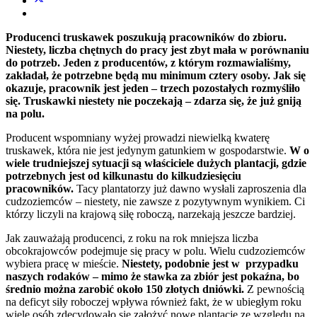
Producenci truskawek poszukują pracowników do zbioru.
Niestety, liczba chętnych do pracy jest zbyt mała w porównaniu
do potrzeb. Jeden z producentów, z którym rozmawialiśmy,
zakładał, że potrzebne będą mu minimum cztery osoby. Jak się
okazuje, pracownik jest jeden – trzech pozostałych rozmyśliło
się. Truskawki niestety nie poczekają – zdarza się, że już gniją
na polu.
Producent wspomniany wyżej prowadzi niewielką kwaterę
truskawek, która nie jest jedynym gatunkiem w gospodarstwie.
W o
wiele trudniejszej sytuacji są właściciele dużych plantacji, gdzie
potrzebnych jest od kilkunastu do kilkudziesięciu
pracowników.
Tacy plantatorzy już dawno wysłali zaproszenia dla
cudzoziemców – niestety, nie zawsze z pozytywnym wynikiem. Ci
którzy liczyli na krajową siłę roboczą, narzekają jeszcze bardziej.
Jak zauważają producenci, z roku na rok mniejsza liczba
obcokrajowców podejmuje się pracy w polu. Wielu cudzoziemców
wybiera pracę w mieście.
Niestety, podobnie jest w przypadku
naszych rodaków – mimo że stawka za zbiór jest pokaźna, bo
średnio można zarobić około 150 złotych dniówki.
Z pewnością
na deficyt siły roboczej wpływa również fakt, że w ubiegłym roku
wiele osób zdecydowało się założyć nowe plantacje ze względu na