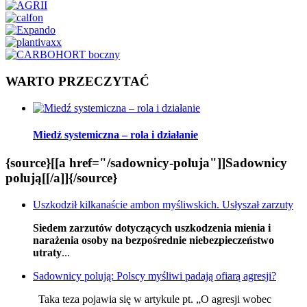
WARTO PRZECZYTAĆ
Miedź systemiczna – rola i działanie
{source}[[a href="/sadownicy-poluja"]]Sadownicy
polują[[/a]]{/source}
Uszkodził kilkanaście ambon myśliwskich. Usłyszał zarzuty
Siedem zarzutów dotyczących uszkodzenia mienia i
narażenia osoby na bezpośrednie niebezpieczeństwo
utraty
...
Sadownicy polują: Polscy myśliwi padają ofiarą agresji?
Taka teza pojawia się w artykule pt. „O agresji wobec