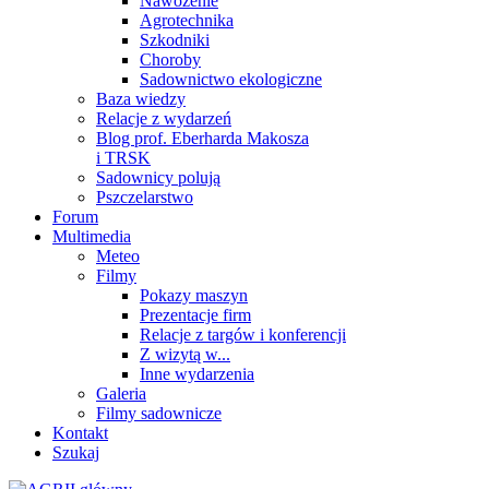
Nawożenie
Agrotechnika
Szkodniki
Choroby
Sadownictwo ekologiczne
Baza wiedzy
Relacje z wydarzeń
Blog prof. Eberharda Makosza
i TRSK
Sadownicy polują
Pszczelarstwo
Forum
Multimedia
Meteo
Filmy
Pokazy maszyn
Prezentacje firm
Relacje z targów i konferencji
Z wizytą w...
Inne wydarzenia
Galeria
Filmy sadownicze
Kontakt
Szukaj