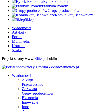
Rynek Ekonomia
Praktyka Porady
Grupy producentów
Komunikaty sadownicze
Sklep
Wiadomości
Artykuły
Forum
Multimedia
Kontakt
Szukaj
Projekt strony www
Sitte.pl
Lublin
Wiadomości
Z kraju
Przetwórstwo
Ze świata
Grupy producentów
Ekonomia
Innowacje
Inne