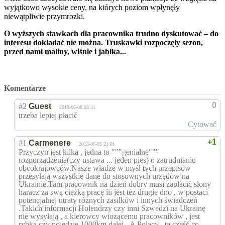
wyjątkowo wysokie ceny, na których poziom wpłynęły
niewątpliwie przymrozki.
O wyższych stawkach dla pracownika trudno dyskutować – do
interesu dokładać nie można. Truskawki rozpoczęły sezon,
przed nami maliny, wiśnie i jabłka...
Komentarze
0
#2
Guest
2018-06-08 08:31
trzeba lepiej płacić
Cytować
+1
#1
Carmenere
2018-06-05 21:01
Przyczyn jest kilka , jedna to """genialne"""
rozporządzenia(czy ustawa ... jeden pies) o zatrudnianiu
obcokrajowców.Nasze władze w myśl tych przepisów
przesyłają wszystkie dane do stosownych urzędów na
Ukrainie.Tam pracownik na dzień dobry musi zapłacić słony
haracz za swą ciężką pracę iii jest tez drugie dno , w postaci
potencjalnej utraty różnych zasiłków i innych świadczeń
.Takich informacji Holendrzy czy inni Szwedzi na Ukrainę
nie wysyłają , a kierowcy wiozącemu pracowników , jest
rybka czy pojedzie 1000km dalej...A Polacy , ta część co