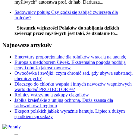
myśliwych” autorstwa prof. dr hab. Dariusza...
Sadownicy polują: Czy godzi się zabijać zwierzęta dla
trofeów?
Stosunek większości Polaków do zabijania dzikich
zwierząt przez myśliwych jest taki, że działanie to
...
Najnowsze artykuły
Emerytury proporcjonalne dla rolników wracają na agendę
Europa z niedoborem śliwek. Ekstremalna pogoda podbija
ceny i obniża jakość owoców
Owocówka i zwójki: czym chronić sad, gdy ubywa substancji
chemicznych?
Dlaczego do chlorku wapnia i innych nawozów wapniowych
warto dodać PROTECTOR™?
Rolnicy wstrzymują zakupy ciągników
Jabłka krajeńskie z unijną ochroną. Duża szansa dla
sadowników i regionu
Eksport polskich jabłek wyraźnie hamuje. Lipiec z dużym
spadkiem sprzedaży