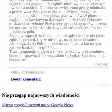
wyjechała za poprzednich rządów miała wg reklam obecnych
- wrócić a tu kicha.Dodatkowo zwiększono pensję minimalną
a przede wszystkim pincet plus robi świetną robotę nam
rolnikom ... jeśli chodzi o podaż pracowników.W płońskim
zagłębiu truskawkowym dziesiątki a może i setki hektarów
truskawki nie zebrane.Przetwórcy pytają skupowców , czemu
nie ma towaru i bardzo się dziwią że truskawki jest " w brud "
... tylko na polu.
Znajomy zaprosił dwie Ukrainki , ale gdy chciał je oficjalnie
zgłosić , powiedziały że nie chcą , na to on to dostaniecie
zakaz wjazdu do Polski , a one na to : " pan , a kto na tym
zakazie bardziej ucierpi ? " ....
Taaa , proponuję naszym władzom jeszcze więcej utrudnień ,
kontroli , sprawozdań a wszystkim się będzie żyło dostatniej ,
huuuurrrrra !
Cytować
Odśwież komentarze
Dodaj komentarz
JComments
Nie przegap najnowszych wiadomości
Obserwuj nas w Google News