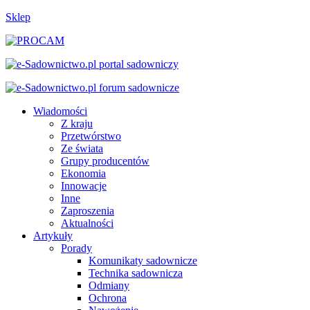
Sklep
Wiadomości
Z kraju
Przetwórstwo
Ze świata
Grupy producentów
Ekonomia
Innowacje
Inne
Zaproszenia
Aktualności
Artykuły
Porady
Komunikaty sadownicze
Technika sadownicza
Odmiany
Ochrona