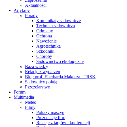
Zaproszenia
Aktualności
Artykuły
Porady
Komunikaty sadownicze
Technika sadownicza
Odmiany
Ochrona
Nawożenie
Agrotechnika
Szkodniki
Choroby
Sadownictwo ekologiczne
Baza wiedzy
Relacje z wydarzeń
Blog prof. Eberharda Makosza i TRSK
Sadownicy polują
Pszczelarstwo
Forum
Multimedia
Meteo
Filmy
Pokazy maszyn
Prezentacje firm
Relacje z targów i konferencji