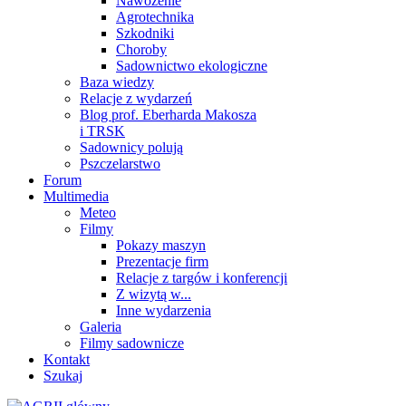
Nawożenie
Agrotechnika
Szkodniki
Choroby
Sadownictwo ekologiczne
Baza wiedzy
Relacje z wydarzeń
Blog prof. Eberharda Makosza
i TRSK
Sadownicy polują
Pszczelarstwo
Forum
Multimedia
Meteo
Filmy
Pokazy maszyn
Prezentacje firm
Relacje z targów i konferencji
Z wizytą w...
Inne wydarzenia
Galeria
Filmy sadownicze
Kontakt
Szukaj