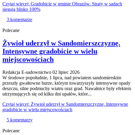
Czytaj więcej: Gradobicie w gminie Obrazów. Straty w sadach
sięgają blisko 100%
3 komentarze
Polecane
Żywioł uderzył w Sandomierszczyznę.
Intensywne gradobicie w wielu
miejscowościach
Redakcja E-sadownictwo
02 lipiec 2026
W środowe popołudnie, 1 lipca, nad powiatem sandomierskim
przeszły gwałtowne burze, którym towarzyszyły intensywne opady
deszczu, silne podmuchy wiatru oraz grad. Nawałnice były efektem
utrzymujących się od kilku dni upałów, które...
Czytaj więcej: Żywioł uderzył w Sandomierszczyznę. Intensywne
gradobicie w wielu miejscowościach
5 komentarzy
Polecane