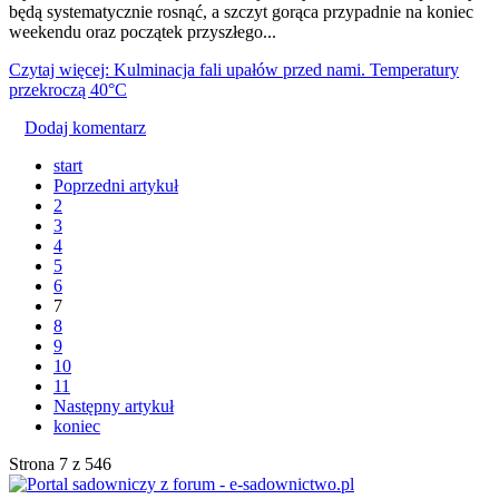
będą systematycznie rosnąć, a szczyt gorąca przypadnie na koniec
weekendu oraz początek przyszłego...
Czytaj więcej: Kulminacja fali upałów przed nami. Temperatury
przekroczą 40°C
Dodaj komentarz
start
Poprzedni artykuł
2
3
4
5
6
7
8
9
10
11
Następny artykuł
koniec
Strona 7 z 546