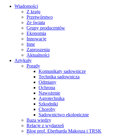
Wiadomości
Z kraju
Przetwórstwo
Ze świata
Grupy producentów
Ekonomia
Innowacje
Inne
Zaproszenia
Aktualności
Artykuły
Porady
Komunikaty sadownicze
Technika sadownicza
Odmiany
Ochrona
Nawożenie
Agrotechnika
Szkodniki
Choroby
Sadownictwo ekologiczne
Baza wiedzy
Relacje z wydarzeń
Blog prof. Eberharda Makosza i TRSK