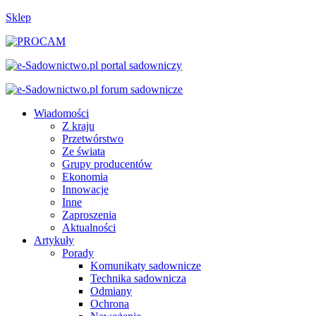
Sklep
Wiadomości
Z kraju
Przetwórstwo
Ze świata
Grupy producentów
Ekonomia
Innowacje
Inne
Zaproszenia
Aktualności
Artykuły
Porady
Komunikaty sadownicze
Technika sadownicza
Odmiany
Ochrona