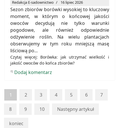
Redakcja E-sadownictwo
16 lipiec 2026
Sezon zbiorów borówki wysokiej to kluczowy
moment, w którym o końcowej jakości
owoców decydują nie tylko warunki
pogodowe, ale również odpowiednie
odżywienie roślin. Na wielu plantacjach
obserwujemy w tym roku mniejszą masę
liściową po...
Czytaj więcej: Borówka: jak utrzymać wielkość i
jakość owoców do końca zbiorów?
Dodaj komentarz
1
2
3
4
5
6
7
8
9
10
Następny artykuł
koniec