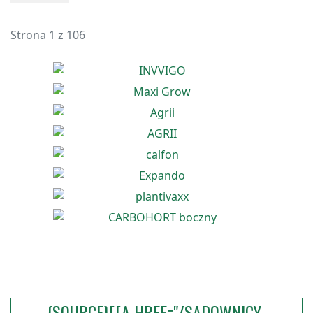
Strona 1 z 106
{SOURCE}[[A HREF="/SADOWNICY-