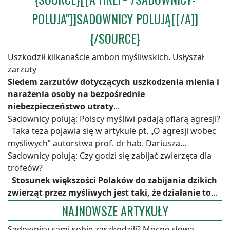
POLUJA"]]SADOWNICY POLUJĄ[[/A]]
{/SOURCE}
Uszkodził kilkanaście ambon myśliwskich. Usłyszał
zarzuty
Siedem zarzutów dotyczących uszkodzenia mienia i
narażenia osoby na bezpośrednie
niebezpieczeństwo utraty
...
Sadownicy polują: Polscy myśliwi padają ofiarą agresji?
Taka teza pojawia się w artykule pt. „O agresji wobec
myśliwych” autorstwa prof. dr hab. Dariusza...
Sadownicy polują: Czy godzi się zabijać zwierzęta dla
trofeów?
Stosunek większości Polaków do zabijania dzikich
zwierząt przez myśliwych jest taki, że działanie to
...
NAJNOWSZE ARTYKUŁY
Sadownicy sami sobie zaszkodzili? Mocne słowa