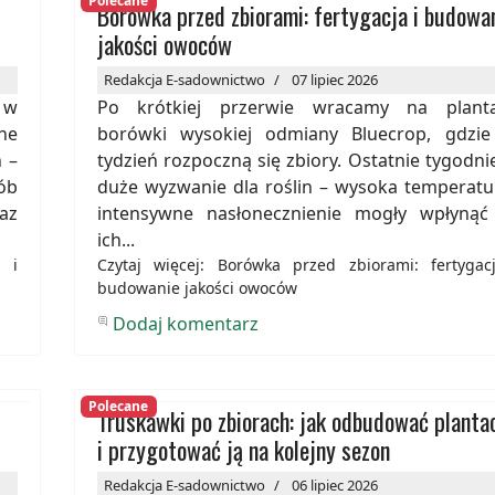
Polecane
Borówka przed zbiorami: fertygacja i budowa
jakości owoców
Redakcja E-sadownictwo
07 lipiec 2026
 w
Po krótkiej przerwie wracamy na planta
ne
borówki wysokiej odmiany Bluecrop, gdzie
 –
tydzień rozpoczną się zbiory. Ostatnie tygodni
ób
duże wyzwanie dla roślin – wysoka temperatu
az
intensywne nasłonecznienie mogły wpłynąć
ich...
 i
Czytaj więcej: Borówka przed zbiorami: fertygac
budowanie jakości owoców
Dodaj komentarz
Polecane
Truskawki po zbiorach: jak odbudować planta
i przygotować ją na kolejny sezon
Redakcja E-sadownictwo
06 lipiec 2026