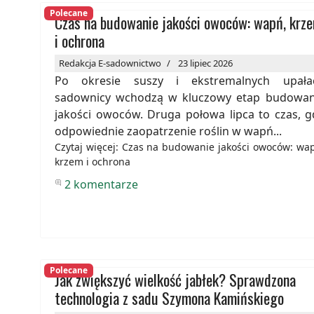
Polecane
Czas na budowanie jakości owoców: wapń, krz
i ochrona
Redakcja E-sadownictwo
23 lipiec 2026
Po okresie suszy i ekstremalnych upała
sadownicy wchodzą w kluczowy etap budowan
jakości owoców. Druga połowa lipca to czas, g
odpowiednie zaopatrzenie roślin w wapń...
Czytaj więcej: Czas na budowanie jakości owoców: wa
krzem i ochrona
2 komentarze
Polecane
Jak zwiększyć wielkość jabłek? Sprawdzona
technologia z sadu Szymona Kamińskiego