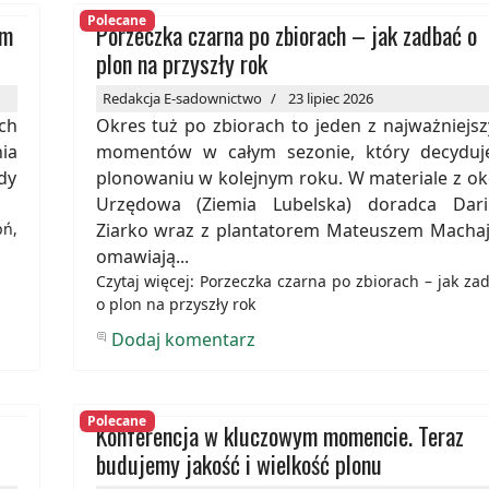
Polecane
em
Porzeczka czarna po zbiorach – jak zadbać o
plon na przyszły rok
Redakcja E-sadownictwo
23 lipiec 2026
ch
Okres tuż po zbiorach to jeden z najważniejs
ia
momentów w całym sezonie, który decyduj
dy
plonowaniu w kolejnym roku. W materiale z ok
Urzędowa (Ziemia Lubelska) doradca Dari
pń,
Ziarko wraz z plantatorem Mateuszem Macha
omawiają...
Czytaj więcej: Porzeczka czarna po zbiorach – jak za
o plon na przyszły rok
Dodaj komentarz
Polecane
Konferencja w kluczowym momencie. Teraz
budujemy jakość i wielkość plonu