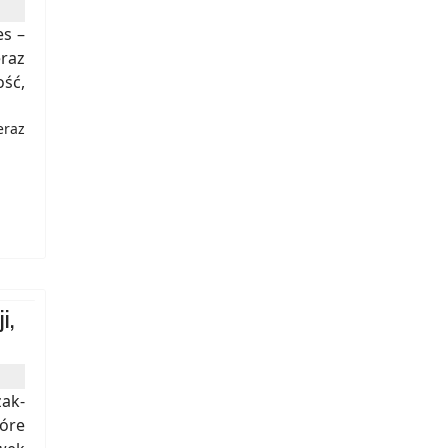
s –
raz
ść,
eraz
i,
ak-
tóre