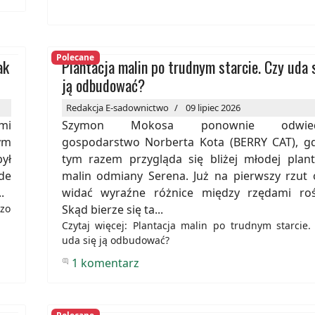
Polecane
ak
Plantacja malin po trudnym starcie. Czy uda 
ją odbudować?
Redakcja E-sadownictwo
09 lipiec 2026
mi
Szymon Mokosa ponownie odwie
ym
gospodarstwo Norberta Kota (BERRY CAT), gd
ył
tym razem przygląda się bliżej młodej plant
de
malin odmiany Serena. Już na pierwszy rzut 
.
widać wyraźne różnice między rzędami rośl
dzo
Skąd bierze się ta...
Czytaj więcej: Plantacja malin po trudnym starcie.
uda się ją odbudować?
1 komentarz