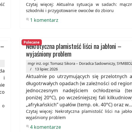
ość
Czytaj więcej: Aktualna sytuacja w sadach: mączn
szkodniki i przygotowanie owoców do zbioru
1 komentarz
Polecane
 –
Nekrotyczna plamistość liści na jabłoni –
wyjaśniony problem
mgr inż. ogr. Tomasz Sikora – Doradca Sadowniczy, SYMBIO
13 lipiec 2026
eda
Aktualnie po utrzymujących się przelotnych 
 i
długotrwałych opadach (w zależności od region
nie
jednoczesnym nadejściem ochłodzenia (te
co
poniżej 20°C), po wcześniejszej fali kilkudnio
„afrykańskich” upałów (temp. ok. 40°C) oraz w...
a o
Czytaj więcej: Nekrotyczna plamistość liści na jabło
wyjaśniony problem
4 komentarze