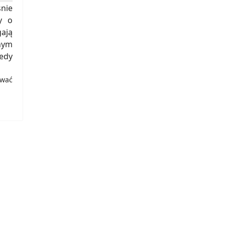
śnie
y o
ają
nym
iedy
ować