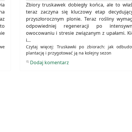
ia
Zbiory truskawek dobiegły końca, ale to wła
na
teraz zaczyna się kluczowy etap decydując
az
przyszłorocznym plonie. Teraz rośliny wymag
to
odpowiedniej regeneracji po intensyw
ie
owocowaniu i stresie związanym z upałami. K
i...
owe
Czytaj więcej: Truskawki po zbiorach: jak odbud
plantację i przygotować ją na kolejny sezon
Dodaj komentarz