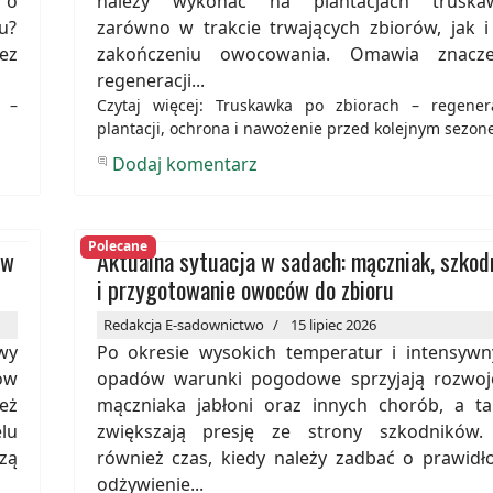
 o
należy wykonać na plantacjach truska
u?
zarówno w trakcie trwających zbiorów, jak i
ez
zakończeniu owocowania. Omawia znacze
regeneracji...
j –
Czytaj więcej: Truskawka po zbiorach – regener
plantacji, ochrona i nawożenie przed kolejnym sezo
Dodaj komentarz
Polecane
ów
Aktualna sytuacja w sadach: mączniak, szkodn
i przygotowanie owoców do zbioru
Redakcja E-sadownictwo
15 lipiec 2026
wy
Po okresie wysokich temperatur i intensywn
ów
opadów warunki pogodowe sprzyjają rozwoj
eż
mączniaka jabłoni oraz innych chorób, a ta
lu
zwiększają presję ze strony szkodników.
zą
również czas, kiedy należy zadbać o prawidł
odżywienie...