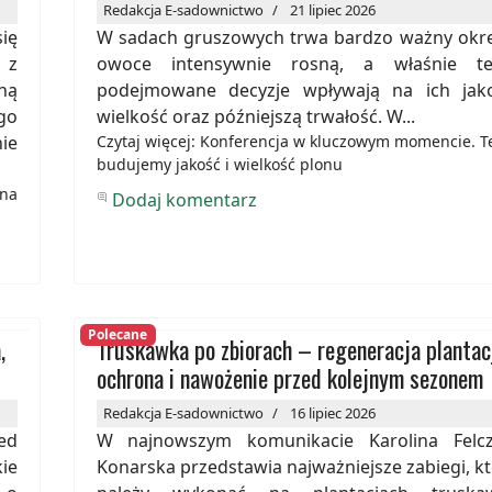
Redakcja E-sadownictwo
21 lipiec 2026
ię
W sadach gruszowych trwa bardzo ważny okre
 z
owoce intensywnie rosną, a właśnie te
ną
podejmowane decyzje wpływają na ich jako
go
wielkość oraz późniejszą trwałość. W...
ie
Czytaj więcej: Konferencja w kluczowym momencie. T
budujemy jakość i wielkość plonu
ona
Dodaj komentarz
Polecane
,
Truskawka po zbiorach – regeneracja plantacj
ochrona i nawożenie przed kolejnym sezonem
Redakcja E-sadownictwo
16 lipiec 2026
ed
W najnowszym komunikacie Karolina Felcz
ie
Konarska przedstawia najważniejsze zabiegi, k