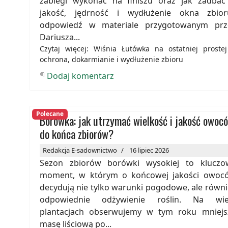
zabiegi wykonać na finiszu oraz jak zadbać
jakość, jędrność i wydłużenie okna zbior
odpowiedź w materiale przygotowanym prz
Dariusza...
Czytaj więcej: Wiśnia Łutówka na ostatniej proste
ochrona, dokarmianie i wydłużenie zbioru
Dodaj komentarz
Polecane
Borówka: jak utrzymać wielkość i jakość owoc
do końca zbiorów?
Redakcja E-sadownictwo
16 lipiec 2026
Sezon zbiorów borówki wysokiej to kluczo
moment, w którym o końcowej jakości owoc
decydują nie tylko warunki pogodowe, ale równi
odpowiednie odżywienie roślin. Na wie
plantacjach obserwujemy w tym roku mniejs
masę liściową po...