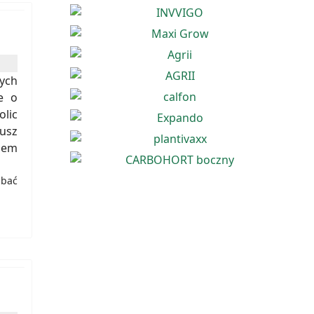
zych
e o
olic
usz
jem
dbać