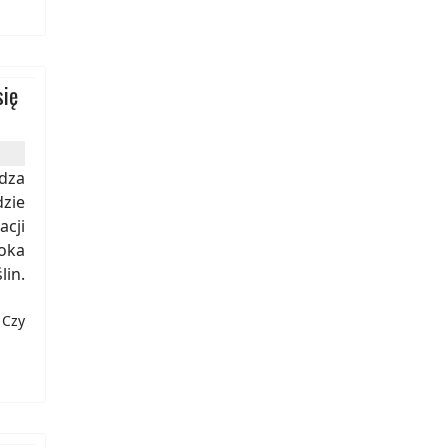
się
dza
zie
acji
oka
in.
 Czy