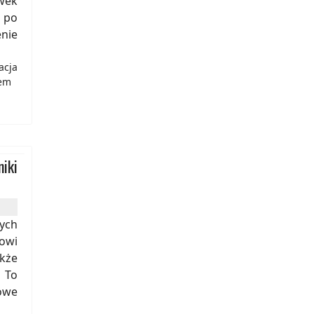
wek
 po
nie
acja
nem
iki
ych
owi
kże
 To
owe