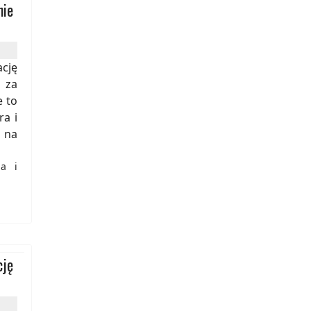
nie
cję
 za
e to
ra i
 na
ja i
cję