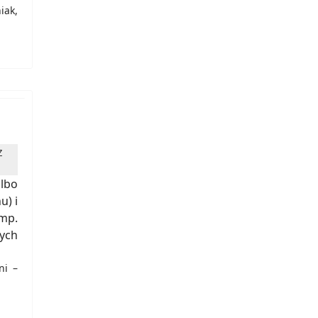
iak,
Z
albo
u) i
mp.
wych
ni –