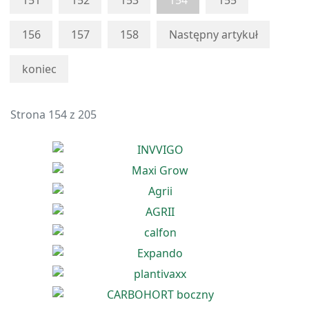
151
152
153
154
155
156
157
158
Następny artykuł
koniec
Strona 154 z 205