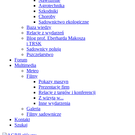
Nawożenie
Agrotechnika
Szkodniki
Choroby
Sadownictwo ekologiczne
Baza wiedzy
Relacje z wydarzeń
Blog prof. Eberharda Makosza
i TRSK
Sadownicy polują
Pszczelarstwo
Forum
Multimedia
Meteo
Filmy
Pokazy maszyn
Prezentacje firm
Relacje z targów i konferencji
Z wizytą w...
Inne wydarzenia
Galeria
Filmy sadownicze
Kontakt
Szukaj