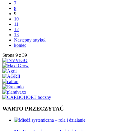
7
8
9
10
11
12
13
Następny artykuł
koniec
Strona 9 z 39
WARTO PRZECZYTAĆ