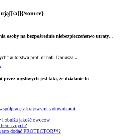
ją[[/a]]{/source}
ia osoby na bezpośrednie niebezpieczeństwo utraty
...
ch” autorstwa prof. dr hab. Dariusza...
?
 przez myśliwych jest taki, że działanie to
...
a współpracę z krajowymi sadownikami
y i obniża jakość owoców
 chemicznych?
ch warto dodać PROTECTOR™?