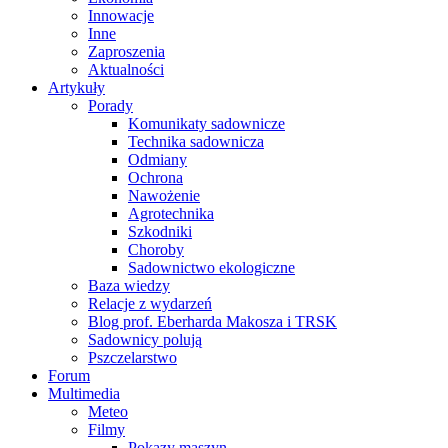
Innowacje
Inne
Zaproszenia
Aktualności
Artykuły
Porady
Komunikaty sadownicze
Technika sadownicza
Odmiany
Ochrona
Nawożenie
Agrotechnika
Szkodniki
Choroby
Sadownictwo ekologiczne
Baza wiedzy
Relacje z wydarzeń
Blog prof. Eberharda Makosza i TRSK
Sadownicy polują
Pszczelarstwo
Forum
Multimedia
Meteo
Filmy
Pokazy maszyn