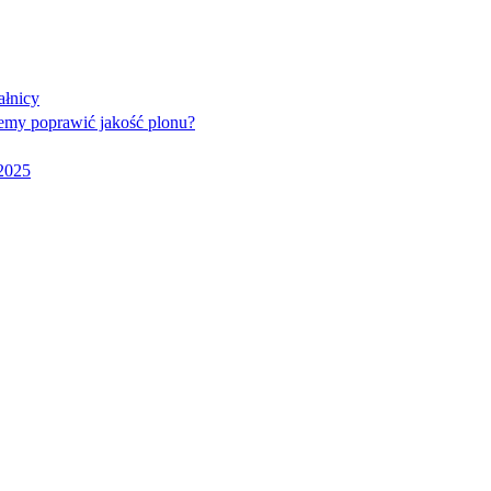
ałnicy
emy poprawić jakość plonu?
2025