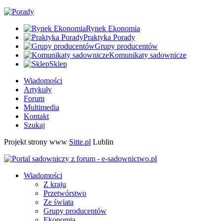
Rynek Ekonomia
Praktyka Porady
Grupy producentów
Komunikaty sadownicze
Sklep
Wiadomości
Artykuły
Forum
Multimedia
Kontakt
Szukaj
Projekt strony www
Sitte.pl
Lublin
Wiadomości
Z kraju
Przetwórstwo
Ze świata
Grupy producentów
Ekonomia