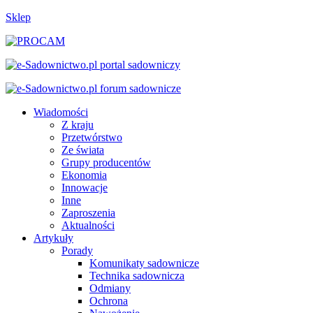
Sklep
Wiadomości
Z kraju
Przetwórstwo
Ze świata
Grupy producentów
Ekonomia
Innowacje
Inne
Zaproszenia
Aktualności
Artykuły
Porady
Komunikaty sadownicze
Technika sadownicza
Odmiany
Ochrona