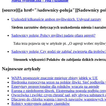
Miedź systemiczna – rola i działanie
{source}[[a href="/sadownicy-poluja"]]Sadownicy polu
Uszkodził kilkanaście ambon myśliwskich. Usłyszał zarzuty
Siedem zarzutów dotyczących uszkodzenia mienia i narażen
Sadownicy polują: Polscy myśliwi padają ofiarą agresji?
Taka teza pojawia się w artykule pt. „O agresji wobec myśliwy
Sadownicy polują: Czy godzi się zabijać zwierzęta dla trofeów
Stosunek większości Polaków do zabijania dzikich zwierząt
Najnowsze artykuły
WAPA prognozuje znacznie mniejsze zbiory jabłek w UE
Biedronka rozpoczyna sezon na polskie śliwki. Sieć podkreśl
Emerytury proporcjonalne dla rolników wracają na agendę
Europa z niedoborem śliwek. Ekstremalna pogoda podbija cen
Owocówka i zwójki: czym chronić sad, gdy ubywa substancji
Dlaczego do chlorku wapnia i innych nawozów wapniowy
Rolnicy wstrzymują zakupy ciągników