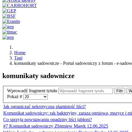
Home
Tagi
komunikaty sadownicze - Portal sadowniczy z forum - e-sadow
komunikaty sadownicze
Wprowadź fragment tytułu
Filtr
W
Pokaż #
Jak ograniczać nekrotyczną plamistość liści?
Komunikat sadowniczy: rak bakteryjny, zaraza ogniowa, mszyce i 
Co sprzyja powstawaniu opadziny liści jabłoni?
#7 Komunikat sadowniczy Zbigniew Marek 12.06.2025