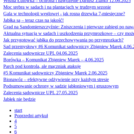
Wiśnia Łutówka – ochrona i nawożenie Dariusz Ziarko 12.06.2025
Moc srebra w sadach i na plantacjach w trudnym sezonie
Gala w technologii węglowej - jak rosną drzewka 7-miesięczne?
Jabłka są – teraz czas na jakość!
Grad na Sandomierszczyźnie: Zniszczenia i pierwsze zabiegi po naw
Aktualna sytuacja w sadach i uszkodzenia przymrozkowe – czy moż
Jak przygotować jabłka do przechowywania po przymrozkach?
Sad przemysłowy #6 Komunikat sadowniczy Zbigniew Marek 4.06.
Zalecenia sadownicze UPL 04.06.2025
Borówka – Komunikat Zbigniew Marek – 4.06.2025
Parch pod kontrolą, ale mączniak atakuje
#5 Komunikat sadowniczy Zbigniew Marek 2.06.2025
Bionawóz – efektywne odżywienie przy każdym stresie
Podsumowanie ochrony w sadzie jabłoniowym i gruszowym
Zalecenia sadownicze UPL 27.05.2025
Jabłek nie będzie
start
Poprzedni artykuł
4
5
6