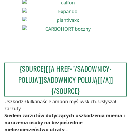
{SOURCE}[[A HREF="/SADOWNICY-
POLUJA"]]SADOWNICY POLUJĄ[[/A]]
{/SOURCE}
Uszkodził kilkanaście ambon myśliwskich. Usłyszał
zarzuty
Siedem zarzutów dotyczących uszkodzenia mienia i
narażenia osoby na bezpośrednie
niebezpieczeństwo utraty
...