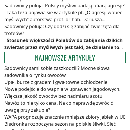
Sadownicy polują: Polscy myśliwi padają ofiarą agresji?
Taka teza pojawia się w artykule pt. „O agresji wobec
myśliwych” autorstwa prof. dr hab. Dariusza...
Sadownicy polują: Czy godzi się zabijać zwierzęta dla
trofeów?
Stosunek większości Polaków do zabijania dzikich
zwierząt przez myśliwych jest taki, że działanie to
...
NAJNOWSZE ARTYKUŁY
Sadownicy sami sobie zaszkodzili? Mocne słowa
sadownika o rynku owoców
Upał, burze z gradem i gwałtowne ochłodzenie
Nowe podejście do wapnia w uprawach jagodowych.
Większa jakość owoców bez nadmiaru azotu
Nawóz to nie tylko cena. Na co naprawdę zwrócić
uwagę przy zakupie?
WAPA prognozuje znacznie mniejsze zbiory jabłek w UE
Biedronka rozpoczyna sezon na polskie śliwki. Sieć