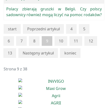
Polacy zbierają gruszki w Belgii. Czy polscy
sadownicy również mogą liczyć na pomoc rodaków?
start
Poprzedni artykuł
4
5
6
7
8
9
10
11
12
13
Następny artykuł
koniec
Strona 9 z 38