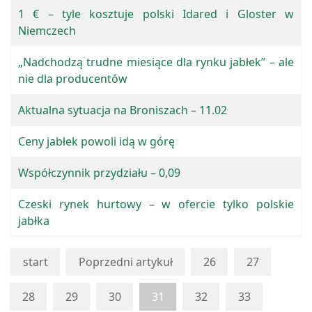
1 € – tyle kosztuje polski Idared i Gloster w
Niemczech
„Nadchodzą trudne miesiące dla rynku jabłek” – ale
nie dla producentów
Aktualna sytuacja na Broniszach – 11.02
Ceny jabłek powoli idą w górę
Współczynnik przydziału – 0,09
Czeski rynek hurtowy – w ofercie tylko polskie
jabłka
start
Poprzedni artykuł
26
27
28
29
30
31
32
33