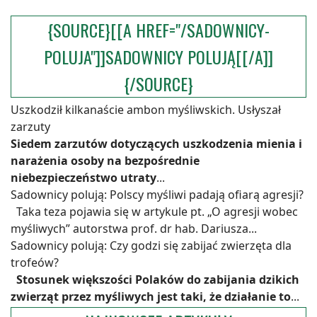
{SOURCE}[[A HREF="/SADOWNICY-
POLUJA"]]SADOWNICY POLUJĄ[[/A]]
{/SOURCE}
Uszkodził kilkanaście ambon myśliwskich. Usłyszał
zarzuty
Siedem zarzutów dotyczących uszkodzenia mienia i
narażenia osoby na bezpośrednie
niebezpieczeństwo utraty
...
Sadownicy polują: Polscy myśliwi padają ofiarą agresji?
Taka teza pojawia się w artykule pt. „O agresji wobec
myśliwych” autorstwa prof. dr hab. Dariusza...
Sadownicy polują: Czy godzi się zabijać zwierzęta dla
trofeów?
Stosunek większości Polaków do zabijania dzikich
zwierząt przez myśliwych jest taki, że działanie to
...